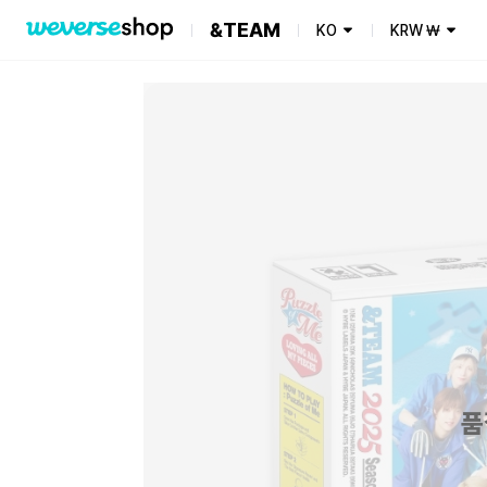
&TEAM
KO
KRW
₩
품