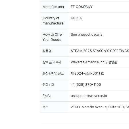
Manufacturer
FF COMPANY
Country of
KOREA
manufacture
How to Offer
See product details
Your Goods
상품명
&TEAM 2025 SEASON'S GREETINGS
상호명/대표자
Weverse America Inc. / 성명순
통신판매업 신고
제 2024-공정-0011 호
전화번호
+1 (628) 270-1100
EMAIL
ussupport@weverse.io
주소
2110 Colorado Avenue, Suite 200, 