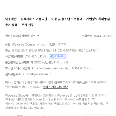
이용약관
유료서비스 이용약관
아동 및 청소년 보호정책
개인정보 처리방침
쿠키 정책
쿠키 설정
위버스컴퍼니 사업자 정보
전화번호
1544-0790
상호
Weverse Company Inc.
대표자
양주일
주소
경기도 성남시 분당구 분당내곡로 131, C동 6층(백현동, 판교테크원타워)
사업자등록번호
716-87-01158
사업자 정보 확인
통신판매업 신고번호
제 2022-성남분당A-0557호
호스팅 서비스 사업자
Amazon Web Services, Inc., NAVER Cloud
전자우편주소
support@weverse.io
당사는 고객님이 현금 결제한 금액에 대해 KB국민은행과 채무지급 보증 계약을 체결하여
안전거래를 보장하고 있습니다.
서비스 가입 사실 확인
Weverse Shop에서 판매되는 상품 중에는 Weverse Shop에 입점한 개별 판매자가
판매하는 상품이 포함되어 있습니다. 개별 판매자가 판매하는 상품의 경우 (주)
위버스컴퍼니는 통신판매중개자로서 통신판매의 당사자가 아니며, 등록된 상품의 정보 및
거래에 대해 책임을 지지 않습니다.