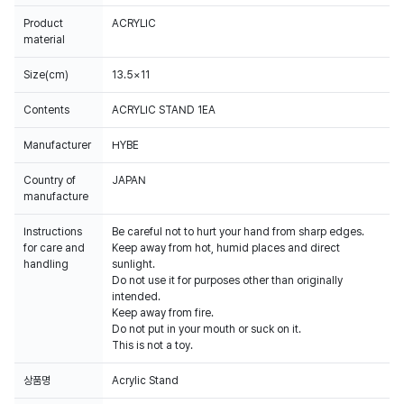
Product
ACRYLIC
material
Size(cm)
13.5×11
Contents
ACRYLIC STAND 1EA
Manufacturer
HYBE
Country of
JAPAN
manufacture
Instructions
Be careful not to hurt your hand from sharp edges.
for care and
Keep away from hot, humid places and direct
handling
sunlight.
Do not use it for purposes other than originally
intended.
Keep away from fire.
Do not put in your mouth or suck on it.
This is not a toy.
상품명
Acrylic Stand