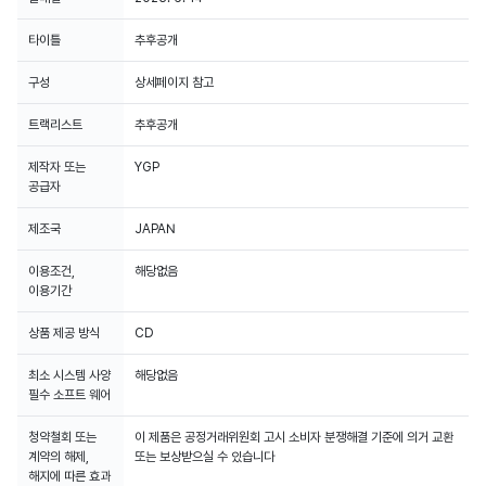
타이틀
추후공개
구성
상세페이지 참고
트랙리스트
추후공개
제작자 또는
YGP
공급자
해당 음반은 써클 리테일 차트에 반영됩니다.
제조국
JAPAN
이용조건,
해당없음
이용기간
상품 제공 방식
CD
최소 시스템 사양
해당없음
필수 소프트 웨어
청약철회 또는
이 제품은 공정거래위원회 고시 소비자 분쟁해결 기준에 의거 교환
계약의 해제,
또는 보상받으실 수 있습니다
해지에 따른 효과