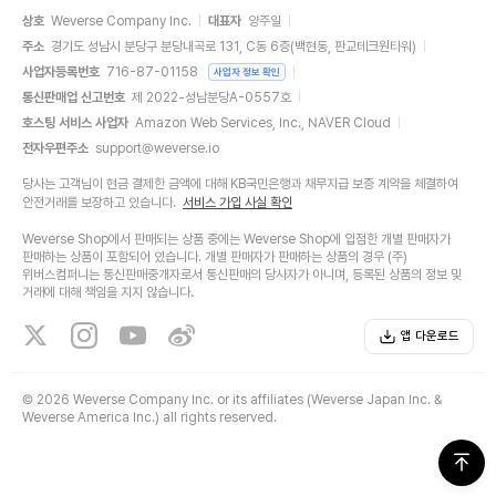
상호
Weverse Company Inc.
대표자
양주일
주소
경기도 성남시 분당구 분당내곡로 131, C동 6층(백현동, 판교테크원타워)
사업자등록번호
716-87-01158
사업자 정보 확인
통신판매업 신고번호
제 2022-성남분당A-0557호
호스팅 서비스 사업자
Amazon Web Services, Inc., NAVER Cloud
전자우편주소
support@weverse.io
당사는 고객님이 현금 결제한 금액에 대해 KB국민은행과 채무지급 보증 계약을 체결하여
안전거래를 보장하고 있습니다.
서비스 가입 사실 확인
Weverse Shop에서 판매되는 상품 중에는 Weverse Shop에 입점한 개별 판매자가
판매하는 상품이 포함되어 있습니다. 개별 판매자가 판매하는 상품의 경우 (주)
위버스컴퍼니는 통신판매중개자로서 통신판매의 당사자가 아니며, 등록된 상품의 정보 및
거래에 대해 책임을 지지 않습니다.
앱 다운로드
©
2026 Weverse Company Inc. or its affiliates (Weverse Japan Inc. &
Weverse America Inc.) all rights reserved.