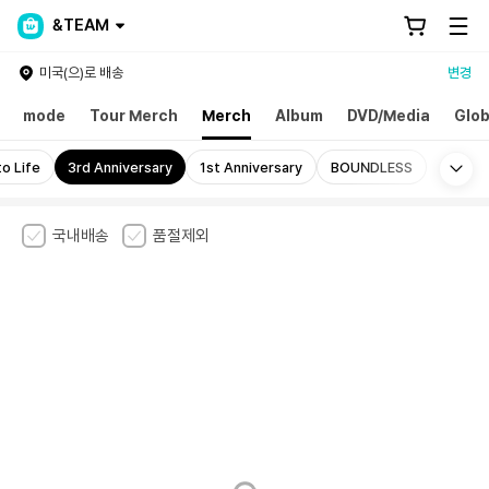
&TEAM
미국(으)로 배송
변경
mode
Tour Merch
Merch
Album
DVD/Media
Glob
Mo
to Life
3rd Anniversary
1st Anniversary
BOUNDLESS
국내배송
품절제외