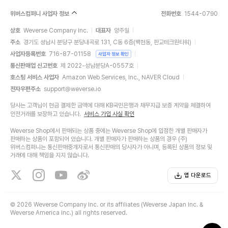
위버스컴퍼니 사업자 정보
전화번호
1544-0790
상호
Weverse Company Inc.
대표자
양주일
주소
경기도 성남시 분당구 분당내곡로 131, C동 6층(백현동, 판교테크원타워)
사업자등록번호
716-87-01158
사업자 정보 확인
통신판매업 신고번호
제 2022-성남분당A-0557호
호스팅 서비스 사업자
Amazon Web Services, Inc., NAVER Cloud
전자우편주소
support@weverse.io
당사는 고객님이 현금 결제한 금액에 대해 KB국민은행과 채무지급 보증 계약을 체결하여
안전거래를 보장하고 있습니다.
서비스 가입 사실 확인
Weverse Shop에서 판매되는 상품 중에는 Weverse Shop에 입점한 개별 판매자가
판매하는 상품이 포함되어 있습니다. 개별 판매자가 판매하는 상품의 경우 (주)
위버스컴퍼니는 통신판매중개자로서 통신판매의 당사자가 아니며, 등록된 상품의 정보 및
거래에 대해 책임을 지지 않습니다.
앱 다운로드
©
2026 Weverse Company Inc. or its affiliates (Weverse Japan Inc. &
Weverse America Inc.) all rights reserved.