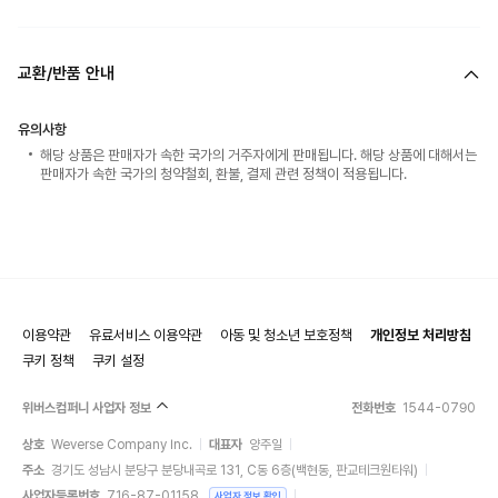
교환/반품 안내
유의사항
해당 상품은 판매자가 속한 국가의 거주자에게 판매됩니다. 해당 상품에 대해서는
판매자가 속한 국가의 청약철회, 환불, 결제 관련 정책이 적용됩니다.
이용약관
유료서비스 이용약관
아동 및 청소년 보호정책
개인정보 처리방침
쿠키 정책
쿠키 설정
위버스컴퍼니 사업자 정보
전화번호
1544-0790
상호
Weverse Company Inc.
대표자
양주일
주소
경기도 성남시 분당구 분당내곡로 131, C동 6층(백현동, 판교테크원타워)
사업자등록번호
716-87-01158
사업자 정보 확인