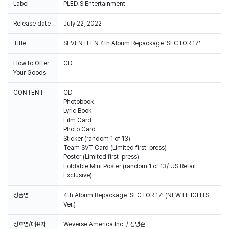
Label
PLEDIS Entertainment
Release date
July 22, 2022
Title
SEVENTEEN 4th Album Repackage 'SECTOR 17’
How to Offer
CD
Your Goods
CONTENT
CD
Photobook
Lyric Book
Film Card
Photo Card
Sticker (random 1 of 13)
Team SVT Card (Limited first-press)
Poster (Limited first-press)
Foldable Mini Poster (random 1 of 13/ US Retail
Exclusive)
상품명
4th Album Repackage 'SECTOR 17’ (NEW HEIGHTS
Ver.)
상호명/대표자
Weverse America Inc. / 성명순