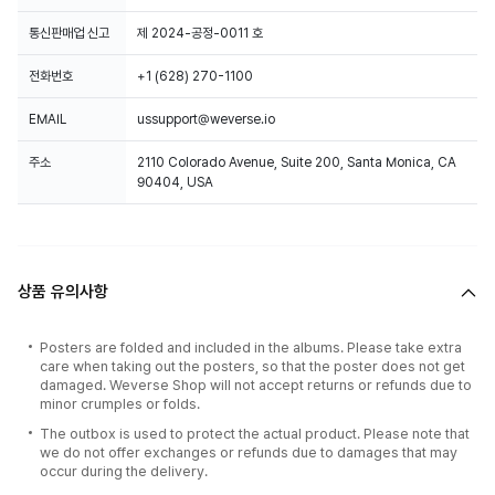
통신판매업 신고
제 2024-공정-0011 호
전화번호
+1 (628) 270-1100
EMAIL
ussupport@weverse.io
주소
2110 Colorado Avenue, Suite 200, Santa Monica, CA
90404, USA
상품 유의사항
Posters are folded and included in the albums. Please take extra
care when taking out the posters, so that the poster does not get
damaged. Weverse Shop will not accept returns or refunds due to
minor crumples or folds.
The outbox is used to protect the actual product. Please note that
we do not offer exchanges or refunds due to damages that may
occur during the delivery.