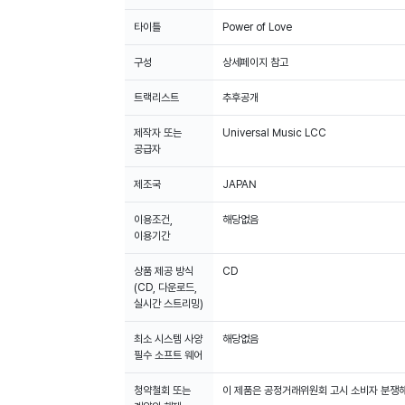
타이틀
Power of Love
구성
상세페이지 참고
트랙리스트
추후공개
제작자 또는
Universal Music LCC
공급자
제조국
JAPAN
이용조건,
해당없음
이용기간
상품 제공 방식
CD
(CD, 다운로드,
실시간 스트리밍)
최소 시스템 사양
해당없음
필수 소프트 웨어
청약철회 또는
이 제품은 공정거래위원회 고시 소비자 분쟁해