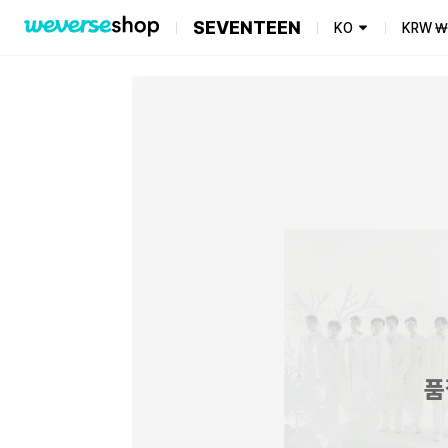
SEVENTEEN
KO
KRW
₩
품