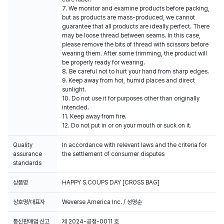
7. We monitor and examine products before packing,
but as products are mass-produced, we cannot
guarantee that all products are ideally perfect. There
may be loose thread between seams. In this case,
please remove the bits of thread with scissors before
wearing them. After some trimming, the product will
be properly ready for wearing.
8. Be careful not to hurt your hand from sharp edges.
9. Keep away from hot, humid places and direct
sunlight.
10. Do not use it for purposes other than originally
intended.
11. Keep away from fire.
12. Do not put in or on your mouth or suck on it.
Quality
In accordance with relevant laws and the criteria for
assurance
the settlement of consumer disputes
standards
상품명
HAPPY S.COUPS DAY [CROSS BAG]
상호명/대표자
Weverse America Inc. / 성명순
통신판매업 신고
제 2024-공정-0011 호