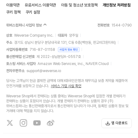
이용약관
유료서비스 이용약관
아동 및 청소년 보호정책
개인정보 처리방침
쿠키 정책
쿠키 설정
위버스컴퍼니 사업자 정보
전화번호
1544-0790
상호
Weverse Company Inc.
대표자
양주일
주소
경기도 성남시 분당구 분당내곡로 131, C동 6층(백현동, 판교테크원타워)
사업자등록번호
716-87-01158
사업자 정보 확인
통신판매업 신고번호
제 2022-성남분당A-0557호
호스팅 서비스 사업자
Amazon Web Services, Inc., NAVER Cloud
전자우편주소
support@weverse.io
당사는 고객님이 현금 결제한 금액에 대해 KB국민은행과 채무지급 보증 계약을 체결하여
안전거래를 보장하고 있습니다.
서비스 가입 사실 확인
Weverse Shop에서 판매되는 상품 중에는 Weverse Shop에 입점한 개별 판매자가
판매하는 상품이 포함되어 있습니다. 개별 판매자가 판매하는 상품의 경우 (주)
위버스컴퍼니는 통신판매중개자로서 통신판매의 당사자가 아니며, 등록된 상품의 정보 및
거래에 대해 책임을 지지 않습니다.
앱 다운로드