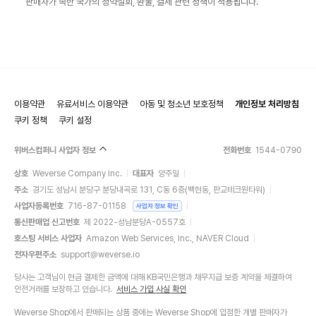
판매자가 속한 국가의 청약철회, 환불, 결제 관련 정책이 적용됩니다.
이용약관
유료서비스 이용약관
아동 및 청소년 보호정책
개인정보 처리방침
쿠키 정책
쿠키 설정
위버스컴퍼니 사업자 정보
전화번호
1544-0790
상호
Weverse Company Inc.
대표자
양주일
주소
경기도 성남시 분당구 분당내곡로 131, C동 6층(백현동, 판교테크원타워)
사업자등록번호
716-87-01158
사업자 정보 확인
통신판매업 신고번호
제 2022-성남분당A-0557호
호스팅 서비스 사업자
Amazon Web Services, Inc., NAVER Cloud
전자우편주소
support@weverse.io
당사는 고객님이 현금 결제한 금액에 대해 KB국민은행과 채무지급 보증 계약을 체결하여
안전거래를 보장하고 있습니다.
서비스 가입 사실 확인
Weverse Shop에서 판매되는 상품 중에는 Weverse Shop에 입점한 개별 판매자가