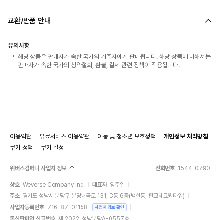
교환/반품 안내
유의사항
해당 상품은 판매자가 속한 국가의 거주자에게 판매됩니다. 해당 상품에 대해서는
판매자가 속한 국가의 청약철회, 환불, 결제 관련 정책이 적용됩니다.
이용약관
유료서비스 이용약관
아동 및 청소년 보호정책
개인정보 처리방침
쿠키 정책
쿠키 설정
위버스컴퍼니 사업자 정보
전화번호
1544-0790
상호
Weverse Company Inc.
대표자
양주일
주소
경기도 성남시 분당구 분당내곡로 131, C동 6층(백현동, 판교테크원타워)
사업자등록번호
716-87-01158
사업자 정보 확인
통신판매업 신고번호
제 2022-성남분당A-0557호