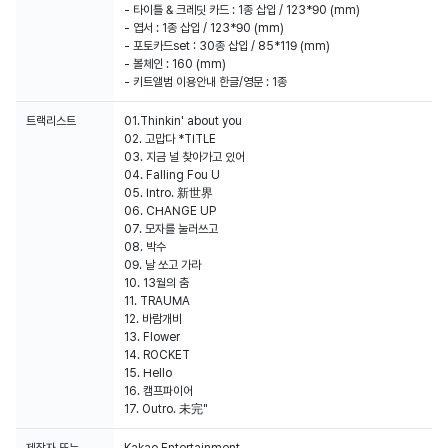
- 타이틀 & 크레딧 카드 : 1종 삽입 / 123*90 (mm)
- 엽서 : 1종 삽입 / 123*90 (mm)
- 포토카드set : 30종 삽입 / 85*119 (mm)
- 볼체인 : 160 (mm)
- 키트앨범 이용안내 한글/영문 : 1종
트랙리스트
01.Thinkin' about you
02. 고맙다 *TITLE
03. 지금 널 찾아가고 있어
04. Falling Fou U
05. Intro. 新世界
06. CHANGE UP
07. 모자를 눌러쓰고
08. 박수
09. 날 쏘고 가라
10. 13월의 춤
11. TRAUMA
12. 바람개비
13. Flower
14. ROCKET
15. Hello
16. 캠프파이어
17. Outro. 未完"
제작자 또는
Kakao Entertainment