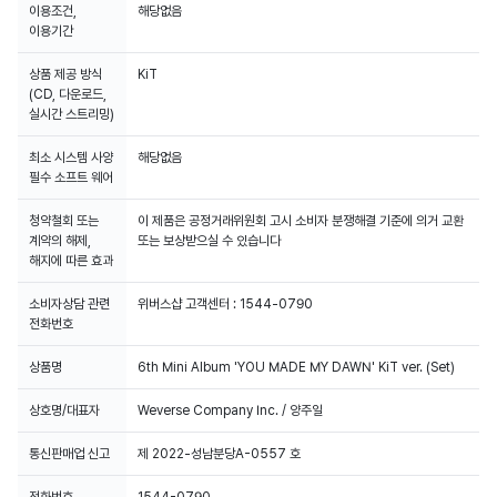
이용조건,
해당없음
이용기간
상품 제공 방식
KiT
(CD, 다운로드,
실시간 스트리밍)
최소 시스템 사양
해당없음
필수 소프트 웨어
청약철회 또는
이 제품은 공정거래위원회 고시 소비자 분쟁해결 기준에 의거 교환
계약의 해제,
또는 보상받으실 수 있습니다
해지에 따른 효과
소비자상담 관련
위버스샵 고객센터 : 1544-0790
전화번호
상품명
6th Mini Album 'YOU MADE MY DAWN' KiT ver. (Set)
상호명/대표자
Weverse Company Inc. / 양주일
통신판매업 신고
제 2022-성남분당A-0557 호