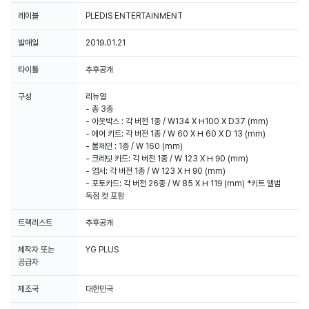
레이블
PLEDIS ENTERTAINMENT
Weverse Shop에서 판매 되는 모든 음반은 100% 한터차트, 써클차트 음반 집계에
발매일
2019.01.21
반영 됩니다.
타이틀
추후공개
구성
리뉴얼
- 총 3종
- 아웃박스 : 각 버전 1종 / W134 X H100 X D37 (mm)
- 에어 키트: 각 버전 1종 / W 60 X H 60 X D 13 (mm)
- 볼체인 : 1종 / W 160 (mm)
- 크레딧 카드: 각 버전 1종 / W 123 X H 90 (mm)
- 엽서: 각 버전 1종 / W 123 X H 90 (mm)
- 포토카드: 각 버전 26종 / W 85 X H 119 (mm) *키트 앨범
독점 컷 포함
트랙리스트
추후공개
제작자 또는
YG PLUS
공급자
제조국
대한민국