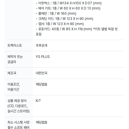
- 아웃박스 : 1종 / W134 X H100 X D37 (mm)
- 에어 키트: 1종 / W 60 X H 60 X D 13 (mm)
- 볼체인 : 1종 / W 160 (mm)
- 크레딧 카드: 1종 / W 123 X H 90 (mm)
- 엽서: 1종 / W 123 X H 90 (mm)
- 포토카드: 40종 / W 85 X H 119 (mm) *키트 앨범 독점 컷
포함
트랙리스트
추후공개
제작자 또는
YG PLUS
공급자
제조국
대한민국
이용조건,
해당없음
이용기간
상품 제공 방식
KiT
(CD, 다운로드,
실시간 스트리밍)
최소 시스템 사양
해당없음
필수 소프트 웨어