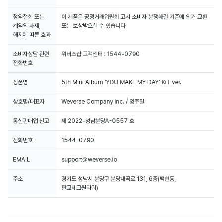
청약철회 또는
이 제품은 공정거래위원회 고시 소비자 분쟁해결 기준에 의거 교환
계약의 해제,
또는 보상받으실 수 있습니다
해지에 따른 효과
소비자상담 관련
위버스샵 고객센터 : 1544-0790
전화번호
상품명
5th Mini Album 'YOU MAKE MY DAY' KiT ver.
상호명/대표자
Weverse Company Inc. / 양주일
통신판매업 신고
제 2022-성남분당A-0557 호
전화번호
1544-0790
EMAIL
support@weverse.io
주소
경기도 성남시 분당구 분당내곡로 131, 6층(백현동,
판교테크원타워)