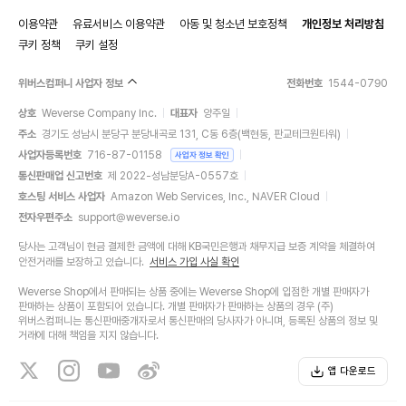
이용약관
유료서비스 이용약관
아동 및 청소년 보호정책
개인정보 처리방침
쿠키 정책
쿠키 설정
위버스컴퍼니 사업자 정보
전화번호
1544-0790
상호
Weverse Company Inc.
대표자
양주일
주소
경기도 성남시 분당구 분당내곡로 131, C동 6층(백현동, 판교테크원타워)
사업자등록번호
716-87-01158
사업자 정보 확인
통신판매업 신고번호
제 2022-성남분당A-0557호
호스팅 서비스 사업자
Amazon Web Services, Inc., NAVER Cloud
전자우편주소
support@weverse.io
당사는 고객님이 현금 결제한 금액에 대해 KB국민은행과 채무지급 보증 계약을 체결하여
안전거래를 보장하고 있습니다.
서비스 가입 사실 확인
Weverse Shop에서 판매되는 상품 중에는 Weverse Shop에 입점한 개별 판매자가
판매하는 상품이 포함되어 있습니다. 개별 판매자가 판매하는 상품의 경우 (주)
위버스컴퍼니는 통신판매중개자로서 통신판매의 당사자가 아니며, 등록된 상품의 정보 및
거래에 대해 책임을 지지 않습니다.
앱 다운로드