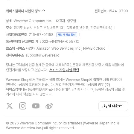
위버스컴퍼니 사업자 정보
전화번호
1544-0790
상호
Weverse Company Inc.
대표자
양주일
주소
경기도 성남시 분당구 분당내곡로 131, C동 6층(백현동, 판교테크원타워)
사업자등록번호
716-87-01158
사업자 정보 확인
통신판매업 신고번호
제 2022-성남분당A-0557호
호스팅 서비스 사업자
Amazon Web Services, Inc., NAVER Cloud
전자우편주소
support@weverse.io
당사는 고객님이 현금 결제한 금액에 대해 KB국민은행과 채무지급 보증 계약을 체결하여
안전거래를 보장하고 있습니다.
서비스 가입 사실 확인
Weverse Shop에서 판매되는 상품 중에는 Weverse Shop에 입점한 개별 판매자가
판매하는 상품이 포함되어 있습니다. 개별 판매자가 판매하는 상품의 경우 (주)
위버스컴퍼니는 통신판매중개자로서 통신판매의 당사자가 아니며, 등록된 상품의 정보 및
거래에 대해 책임을 지지 않습니다.
앱 다운로드
©
2026 Weverse Company Inc. or its affiliates (Weverse Japan Inc. &
Weverse America Inc.) all rights reserved.