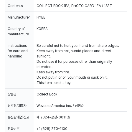
Contents
COLLECT BOOK 1EA, PHOTO CARD 1EA / 1SET
Manufacturer
HYBE
Country of
KOREA
manufacture
Instructions
Be careful not to hurt your hand from sharp edges.
for care and
Keep away from hot, humid places and direct
handling
sunlight.
Do not use it for purposes other than originally
intended.
Keep away from fire.
Do not put in or on your mouth or suck on it.
This item is not a toy.
상품명
Collect Book
상호명/대표자
Weverse America Inc. / 성명순
통신판매업 신고
제 2024-공정-0011 호
전화번호
+1 (628) 270-1100