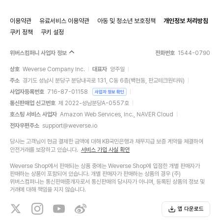
이용약관
유료서비스 이용약관
아동 및 청소년 보호정책
개인정보 처리방침
쿠키 정책
쿠키 설정
위버스컴퍼니 사업자 정보
전화번호
1544-0790
상호
Weverse Company Inc.
대표자
양주일
주소
경기도 성남시 분당구 분당내곡로 131, C동 6층(백현동, 판교테크원타워)
사업자등록번호
716-87-01158
사업자 정보 확인
통신판매업 신고번호
제 2022-성남분당A-0557호
호스팅 서비스 사업자
Amazon Web Services, Inc., NAVER Cloud
전자우편주소
support@weverse.io
당사는 고객님이 현금 결제한 금액에 대해 KB국민은행과 채무지급 보증 계약을 체결하여
안전거래를 보장하고 있습니다.
서비스 가입 사실 확인
Weverse Shop에서 판매되는 상품 중에는 Weverse Shop에 입점한 개별 판매자가
판매하는 상품이 포함되어 있습니다. 개별 판매자가 판매하는 상품의 경우 (주)
위버스컴퍼니는 통신판매중개자로서 통신판매의 당사자가 아니며, 등록된 상품의 정보 및
거래에 대해 책임을 지지 않습니다.
앱 다운로드