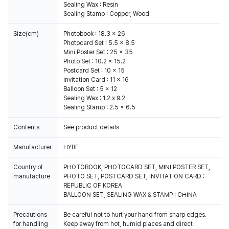
Sealing Wax : Resin
Sealing Stamp : Copper, Wood
Size(cm)
Photobook : 18.3 x 26
Photocard Set : 5.5 x 8.5
Mini Poster Set : 25 x 35
Photo Set : 10.2 x 15.2
Postcard Set : 10 x 15
Invitation Card : 11 x 16
Balloon Set : 5 x 12
Sealing Wax : 1.2 x 9.2
Sealing Stamp : 2.5 x 6.5
Contents
See product details
Manufacturer
HYBE
Country of
PHOTOBOOK, PHOTOCARD SET, MINI POSTER SET,
manufacture
PHOTO SET, POSTCARD SET, INVITATION CARD :
REPUBLIC OF KOREA
BALLOON SET, SEALING WAX & STAMP : CHINA
Precautions
Be careful not to hurt your hand from sharp edges.
for handling
Keep away from hot, humid places and direct