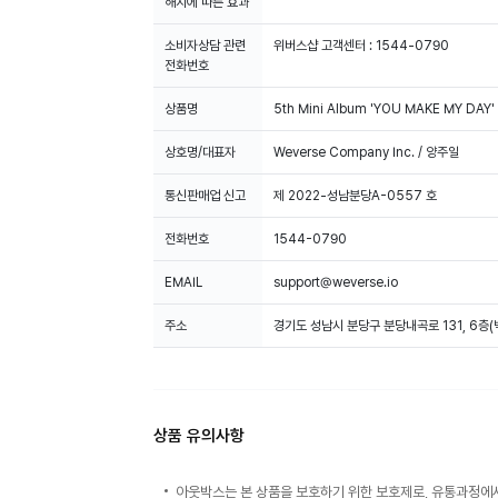
해지에 따른 효과
소비자상담 관련
위버스샵 고객센터 : 1544-0790
전화번호
상품명
5th Mini Album 'YOU MAKE MY DAY' 
상호명/대표자
Weverse Company Inc. / 양주일
통신판매업 신고
제 2022-성남분당A-0557 호
전화번호
1544-0790
EMAIL
support@weverse.io
주소
경기도 성남시 분당구 분당내곡로 131, 6층
상품 유의사항
아웃박스는 본 상품을 보호하기 위한 보호제로, 유통과정에서