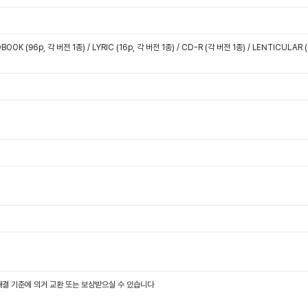
, 써클차트 음반 집계에 반영 됩니다.
BOOK (96p, 각 버전 1종) / LYRIC (16p, 각 버전 1종) / CD-R (각 버전 1종) / LENTICUL
결 기준에 의거 교환 또는 보상받으실 수 있습니다