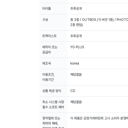
타이틀
추후공개
Weverse Shop에서 판매 되는 모든 음반은 100% 한터차트
구성
총 3종 / OUTBOX (각 버전 1종) / PHOTO
2종 랜덤)
트랙리스트
추후공개
제작자 또는
YG PLUS
공급자
제조국
korea
이용조건,
해당없음
이용기간
상품 제공 방식
CD
최소 시스템 사양
해당없음
필수 소프트 웨어
청약철회 또는
이 제품은 공정거래위원회 고시 소비자 분쟁해
계약의 해제,