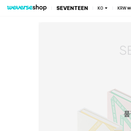
SEVENTEEN
KO
KRW
₩
품