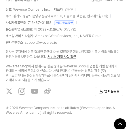
전화번호
1544-0790
상호
Weverse Company Inc.
대표자
양주일
주소
경기도 성남시 분당구 분당내곡로 131, C동 6층(백현동, 판교테크원타워)
사업자등록번호
716-87-01158
사업자 정보 확인
통신판매업 신고번호
제 2022-성남분당A-0557호
호스팅 서비스 사업자
Amazon Web Services, Inc., NAVER Cloud
전자우편주소
support@weverse.io
당사는 고객님이 현금 결제한 금액에 대해 KB국민은행과 채무지급 보증 계약을 체결하여
안전거래를 보장하고 있습니다.
서비스 가입 사실 확인
Weverse Shop에서 판매되는 상품 중에는 Weverse Shop에 입점한 개별 판매자가
판매하는 상품이 포함되어 있습니다. 개별 판매자가 판매하는 상품의 경우 (주)
위버스컴퍼니는 통신판매중개자로서 통신판매의 당사자가 아니며, 등록된 상품의 정보 및
거래에 대해 책임을 지지 않습니다.
앱 다운로드
©
2026 Weverse Company Inc. or its affiliates (Weverse Japan Inc. &
Weverse America Inc.) all rights reserved.