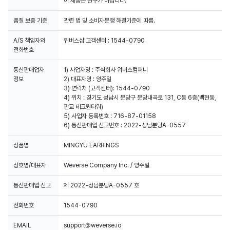
이 제품은 완구가 아닙니다.
품질 보증 기준
관련 법 및 소비자분쟁 해결기준에 따름.
A/S 책임자와
위버스샵 고객센터 : 1544-0790
전화번호
통신판매업자
1) 사업자명 : 주식회사 위버스컴퍼니
정보
2) 대표자명 : 양주일
3) 연락처 (고객센터): 1544-0790
4) 위치 : 경기도 성남시 분당구 분당내곡로 131, C동 6층(백현동,
판교 테크원타워)
5) 사업자 등록번호 : 716-87-01158
6) 통신판매업 신고번호 : 2022-성남분당A-0557
상품명
MINGYU EARRINGS
상호명/대표자
Weverse Company Inc. / 양주일
통신판매업 신고
제 2022-성남분당A-0557 호
전화번호
1544-0790
EMAIL
support@weverse.io