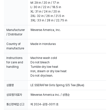
M: 29 in / 20 in / 17 in
L: 30 in / 22 in / 18.5 in
XL: 31 in / 24 in / 20 in
2XL: 32 in / 26 in / 21.5 in
3XL: 33 in / 28 in / 22.75 in
Manufacturer
Weverse America, Inc.
/ Distributor
Country of
Made in Honduras
manufacture
Instructions
Machine wash cold
for care and
Do not bleach
handling
Tumble dry low heat
Iron, steam or dry low heat
Do not dryclean.
상품명
LE SSERAFIM Girls Spring S/S Tee (Blue)
상호명/대표자
Weverse America Inc. / 성명순
통신판매업 신고
제 2024-공정-0011 호