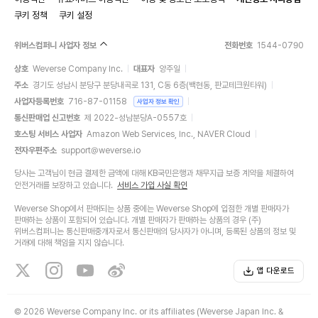
쿠키 정책
쿠키 설정
위버스컴퍼니 사업자 정보
전화번호
1544-0790
상호
Weverse Company Inc.
대표자
양주일
주소
경기도 성남시 분당구 분당내곡로 131, C동 6층(백현동, 판교테크원타워)
사업자등록번호
716-87-01158
사업자 정보 확인
통신판매업 신고번호
제 2022-성남분당A-0557호
호스팅 서비스 사업자
Amazon Web Services, Inc., NAVER Cloud
전자우편주소
support@weverse.io
당사는 고객님이 현금 결제한 금액에 대해 KB국민은행과 채무지급 보증 계약을 체결하여
안전거래를 보장하고 있습니다.
서비스 가입 사실 확인
Weverse Shop에서 판매되는 상품 중에는 Weverse Shop에 입점한 개별 판매자가
판매하는 상품이 포함되어 있습니다. 개별 판매자가 판매하는 상품의 경우 (주)
위버스컴퍼니는 통신판매중개자로서 통신판매의 당사자가 아니며, 등록된 상품의 정보 및
거래에 대해 책임을 지지 않습니다.
앱 다운로드
©
2026 Weverse Company Inc. or its affiliates (Weverse Japan Inc. &