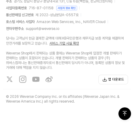
주소
경기도 성남시 분당구 분당내곡로 131, C동 6층(백현동, 판교테크원타워)
사업자등록번호
716-87-01158
사업자 정보 확인
통신판매업 신고번호
제 2022-성남분당A-0557호
호스팅 서비스 사업자
Amazon Web Services, Inc., NAVER Cloud
전자우편주소
support@weverse.io
당사는 고객님이 현금 결제한 금액에 대해 KB국민은행과 채무지급 보증 계약을 체결하여
안전거래를 보장하고 있습니다.
서비스 가입 사실 확인
Weverse Shop에서 판매되는 상품 중에는 Weverse Shop에 입점한 개별 판매자가
판매하는 상품이 포함되어 있습니다. 개별 판매자가 판매하는 상품의 경우 (주)
위버스컴퍼니는 통신판매중개자로서 통신판매의 당사자가 아니며, 등록된 상품의 정보 및
거래에 대해 책임을 지지 않습니다.
앱 다운로드
©
2026 Weverse Company Inc. or its affiliates (Weverse Japan Inc. &
Weverse America Inc.) all rights reserved.