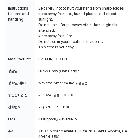
Instructions
Be careful not to hurt your hand from sharp edges.
for care and
Keep away from hot, humid places and direct
handling
sunlight.
Do not use it for purposes other than originally
intended.
Keep away from fire.
Do not put in your mouth or suck on it.
This item is not a toy.
Manufacturer
EVERLINE.CO.LTD
상품명
Lucky Draw (Can Badge)
상호명/대표자
Weverse America Inc. / 성명순
통신판매업 신고
제 2024-공정-0011 호
전화번호
+1 (628) 270-1100
EMAIL
ussupport@weverse.io
주소
2110 Colorado Avenue, Suite 200, Santa Monica, CA
90404, USA