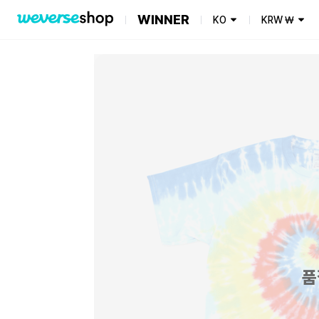
WINNER
KO
KRW
₩
품