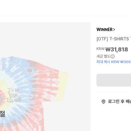
WINNER
[OTF] T-SHIRTS 
₩31,818
KRW
세금 별도
최대 캐시 KRW ₩300
로그인 후 배
절