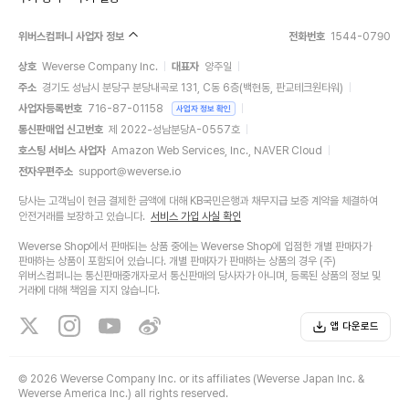
위버스컴퍼니 사업자 정보
전화번호
1544-0790
상호
Weverse Company Inc.
대표자
양주일
주소
경기도 성남시 분당구 분당내곡로 131, C동 6층(백현동, 판교테크원타워)
사업자등록번호
716-87-01158
사업자 정보 확인
통신판매업 신고번호
제 2022-성남분당A-0557호
호스팅 서비스 사업자
Amazon Web Services, Inc., NAVER Cloud
전자우편주소
support@weverse.io
당사는 고객님이 현금 결제한 금액에 대해 KB국민은행과 채무지급 보증 계약을 체결하여
안전거래를 보장하고 있습니다.
서비스 가입 사실 확인
Weverse Shop에서 판매되는 상품 중에는 Weverse Shop에 입점한 개별 판매자가
판매하는 상품이 포함되어 있습니다. 개별 판매자가 판매하는 상품의 경우 (주)
위버스컴퍼니는 통신판매중개자로서 통신판매의 당사자가 아니며, 등록된 상품의 정보 및
거래에 대해 책임을 지지 않습니다.
앱 다운로드
©
2026 Weverse Company Inc. or its affiliates (Weverse Japan Inc. &
Weverse America Inc.) all rights reserved.