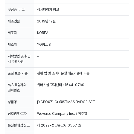
구성품, 비고
상세페이지 참고
제조연월
2019년 12월
제조국
KOREA
제조처
YGPLUS
세탁방법 및 취급
-
시 주의사항
품질 보증 기준
관련 법 및 소비자분쟁 해결기준에 따름.
A/S 책임자와
위버스샵 고객센터 : 1544-0790
전화번호
상품명
[YGBOX7] CHRISTMAS BADGE SET
상호명/대표자
Weverse Company Inc. / 양주일
통신판매업 신고
제 2022-성남분당A-0557 호