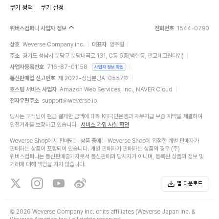
쿠키 정책
쿠키 설정
위버스컴퍼니 사업자 정보
전화번호
1544-0790
상호
Weverse Company Inc.
대표자
양주일
주소
경기도 성남시 분당구 분당내곡로 131, C동 6층(백현동, 판교테크원타워)
사업자등록번호
716-87-01158
사업자 정보 확인
통신판매업 신고번호
제 2022-성남분당A-0557호
호스팅 서비스 사업자
Amazon Web Services, Inc., NAVER Cloud
전자우편주소
support@weverse.io
당사는 고객님이 현금 결제한 금액에 대해 KB국민은행과 채무지급 보증 계약을 체결하여
안전거래를 보장하고 있습니다.
서비스 가입 사실 확인
Weverse Shop에서 판매되는 상품 중에는 Weverse Shop에 입점한 개별 판매자가
판매하는 상품이 포함되어 있습니다. 개별 판매자가 판매하는 상품의 경우 (주)
위버스컴퍼니는 통신판매중개자로서 통신판매의 당사자가 아니며, 등록된 상품의 정보 및
거래에 대해 책임을 지지 않습니다.
앱 다운로드
©
2026 Weverse Company Inc. or its affiliates (Weverse Japan Inc. &