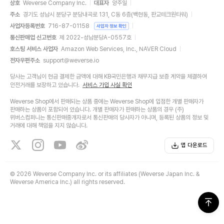
상호
Weverse Company Inc.
대표자
양주일
주소
경기도 성남시 분당구 분당내곡로 131, C동 6층(백현동, 판교테크원타워)
사업자등록번호
716-87-01158
사업자 정보 확인
통신판매업 신고번호
제 2022-성남분당A-0557호
호스팅 서비스 사업자
Amazon Web Services, Inc., NAVER Cloud
전자우편주소
support@weverse.io
당사는 고객님이 현금 결제한 금액에 대해 KB국민은행과 채무지급 보증 계약을 체결하여
안전거래를 보장하고 있습니다.
서비스 가입 사실 확인
Weverse Shop에서 판매되는 상품 중에는 Weverse Shop에 입점한 개별 판매자가
판매하는 상품이 포함되어 있습니다. 개별 판매자가 판매하는 상품의 경우 (주)
위버스컴퍼니는 통신판매중개자로서 통신판매의 당사자가 아니며, 등록된 상품의 정보 및
거래에 대해 책임을 지지 않습니다.
앱 다운로드
©
2026 Weverse Company Inc. or its affiliates (Weverse Japan Inc. &
Weverse America Inc.) all rights reserved.