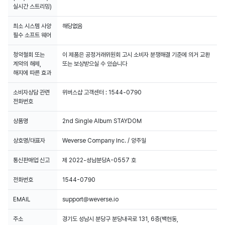
실시간 스트리밍)
최소 시스템 사양
해당없음
필수 소프트 웨어
청약철회 또는
이 제품은 공정거래위원회 고시 소비자 분쟁해결 기준에 의거 교환
계약의 해제,
또는 보상받으실 수 있습니다
해지에 따른 효과
소비자상담 관련
위버스샵 고객센터 : 1544-0790
전화번호
상품명
2nd Single Album STAYDOM
상호명/대표자
Weverse Company Inc. / 양주일
통신판매업 신고
제 2022-성남분당A-0557 호
전화번호
1544-0790
EMAIL
support@weverse.io
주소
경기도 성남시 분당구 분당내곡로 131, 6층(백현동,