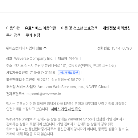
이용약관
유료서비스 이용약관
아동 및 청소년 보호정책
개인정보 처리방침
쿠키 정책
쿠키 설정
위버스컴퍼니 사업자 정보
전화번호
1544-0790
상호
Weverse Company Inc.
대표자
양주일
주소
경기도 성남시 분당구 분당내곡로 131, C동 6층(백현동, 판교테크원타워)
사업자등록번호
716-87-01158
사업자 정보 확인
통신판매업 신고번호
제 2022-성남분당A-0557호
호스팅 서비스 사업자
Amazon Web Services, Inc., NAVER Cloud
전자우편주소
support@weverse.io
당사는 고객님이 현금 결제한 금액에 대해 KB국민은행과 채무지급 보증 계약을 체결하여
안전거래를 보장하고 있습니다.
서비스 가입 사실 확인
Weverse Shop에서 판매되는 상품 중에는 Weverse Shop에 입점한 개별 판매자가
판매하는 상품이 포함되어 있습니다. 개별 판매자가 판매하는 상품의 경우 (주)
위버스컴퍼니는 통신판매중개자로서 통신판매의 당사자가 아니며, 등록된 상품의 정보 및
거래에 대해 책임을 지지 않습니다.