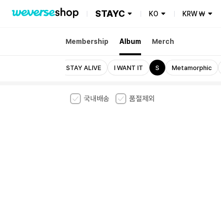
STAYC
KO
KRW
₩
Membership
Album
Merch
ALL
2:LOVE
STAY ALIVE
I WANT IT
S
Metamorphic
국내배송
품절제외