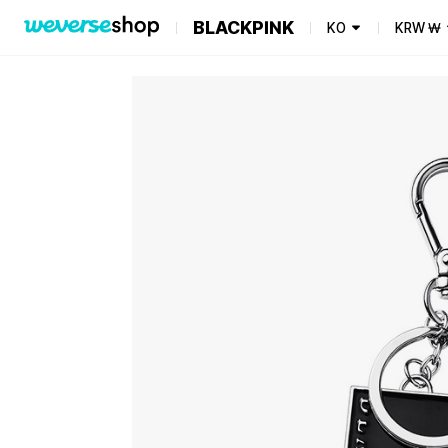
BLACKPINK
KO
KRW
₩