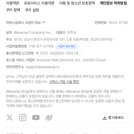
이용약관
유료서비스 이용약관
아동 및 청소년 보호정책
개인정보 처리방침
쿠키 정책
쿠키 설정
위버스컴퍼니 사업자 정보
전화번호
1544-0790
상호
Weverse Company Inc.
대표자
양주일
주소
경기도 성남시 분당구 분당내곡로 131, C동 6층(백현동, 판교테크원타워)
사업자등록번호
716-87-01158
사업자 정보 확인
통신판매업 신고번호
제 2022-성남분당A-0557호
호스팅 서비스 사업자
Amazon Web Services, Inc., NAVER Cloud
전자우편주소
support@weverse.io
당사는 고객님이 현금 결제한 금액에 대해 KB국민은행과 채무지급 보증 계약을 체결하여
안전거래를 보장하고 있습니다.
서비스 가입 사실 확인
Weverse Shop에서 판매되는 상품 중에는 Weverse Shop에 입점한 개별 판매자가
판매하는 상품이 포함되어 있습니다. 개별 판매자가 판매하는 상품의 경우 (주)
위버스컴퍼니는 통신판매중개자로서 통신판매의 당사자가 아니며, 등록된 상품의 정보 및
거래에 대해 책임을 지지 않습니다.
앱 다운로드