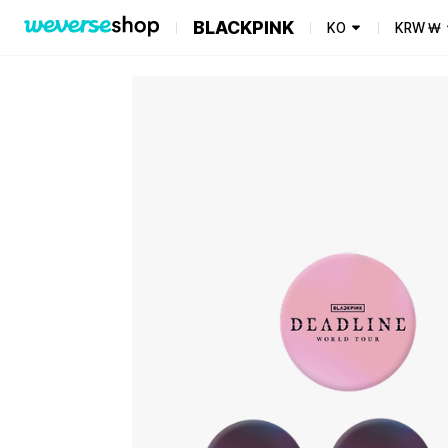
BLACKPINK
KO
KRW
₩