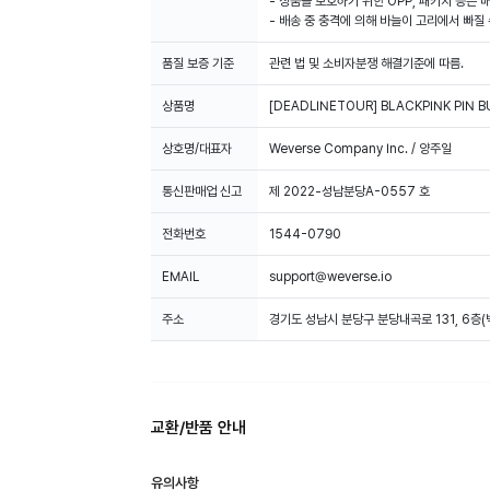
- 상품을 보호하기 위한 OPP, 패키지 등은 
- 배송 중 충격에 의해 바늘이 고리에서 빠질
품질 보증 기준
관련 법 및 소비자분쟁 해결기준에 따름.
상품명
[DEADLINETOUR] BLACKPINK PIN 
상호명/대표자
Weverse Company Inc. / 양주일
통신판매업 신고
제 2022-성남분당A-0557 호
전화번호
1544-0790
EMAIL
support@weverse.io
주소
경기도 성남시 분당구 분당내곡로 131, 6층
교환/반품 안내
유의사항