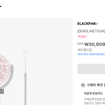
BLACKPINK
[DEADLINETOUR]
특전제공
₩30,90
KRW
세금 별도
최대 캐시 KRW ₩300
구매자 특전 
절
미공개 포토카드
구매금액 5만원 당(US
포토카드 1장이 제공