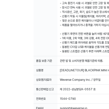
- 고속 충전기 사용 시 과열로 인한 고장 및
- 장시간 연속 사용 시 과열로 인한 고장 및
- 직사광선, 고온, 화기, 습도가 높은 장소
- 선풍기 작동 시 이물질(케이블, 머리카락,
- 젖은 손으로 충전 케이블이나 어댑터를 만
- 제품을 떨어뜨리거나 충격을 가하지 마십시
- 선풍기 후면의 전원 버튼을 눌러 바람 세기
- 1회 미풍, 2회 약풍, 3회 강풍, 4회 전원 O
- 선풍기 헤드를 위아래로 움직여 각도를 조절
- 동봉된 C타입 USB 케이블을 선풍기에 
- 동봉된 스트랩은 선풍기 후면 아래쪽 스트랩
품질 보증 기준
관련 법 및 소비자분쟁 해결기준에 따름.
상품명
[DEADLINETOUR] BLACKPINK MINI
상호명/대표자
Weverse Company Inc. / 양주일
통신판매업 신고
제 2022-성남분당A-0557 호
전화번호
1544-0790
EMAIL
support@weverse.io