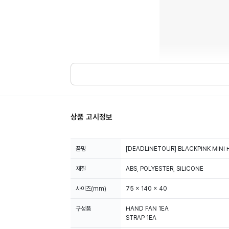
상품 고시정보
품명
[DEADLINETOUR] BLACKPINK MINI
재질
ABS, POLYESTER, SILICONE
사이즈(mm)
75 x 140 x 40
구성품
HAND FAN 1EA
STRAP 1EA