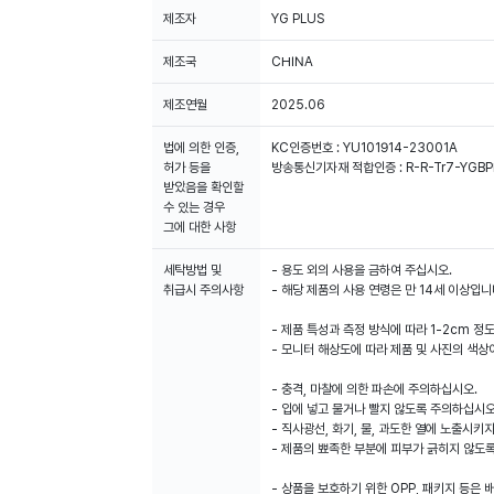
제조자
YG PLUS
제조국
CHINA
제조연월
2025.06
법에 의한 인증,
KC인증번호 : YU101914-23001A
허가 등을
방송통신기자재 적합인증 : R-R-Tr7-YGB
받았음을 확인할
수 있는 경우
그에 대한 사항
세탁방법 및
- 용도 외의 사용을 금하여 주십시오.
취급시 주의사항
- 해당 제품의 사용 연령은 만 14세 이상입니
- 제품 특성과 측정 방식에 따라 1-2cm 정
- 모니터 해상도에 따라 제품 및 사진의 색상
- 충격, 마찰에 의한 파손에 주의하십시오.
- 입에 넣고 물거나 빨지 않도록 주의하십시오
- 직사광선, 화기, 물, 과도한 열에 노출시키
- 제품의 뾰족한 부분에 피부가 긁히지 않도
- 상품을 보호하기 위한 OPP, 패키지 등은 