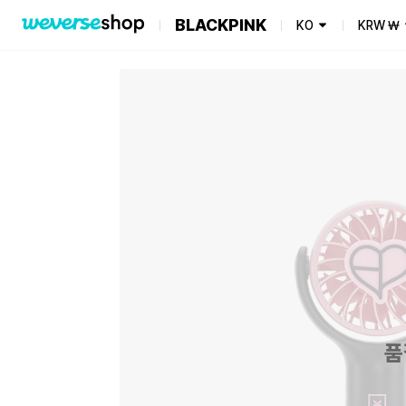
BLACKPINK
KO
KRW
₩
품