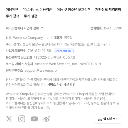
이용약관
유료서비스 이용약관
아동 및 청소년 보호정책
개인정보 처리방침
쿠키 정책
쿠키 설정
위버스컴퍼니 사업자 정보
전화번호
1544-0790
상호
Weverse Company Inc.
대표자
양주일
주소
경기도 성남시 분당구 분당내곡로 131, C동 6층(백현동, 판교테크원타워)
사업자등록번호
716-87-01158
사업자 정보 확인
통신판매업 신고번호
제 2022-성남분당A-0557호
호스팅 서비스 사업자
Amazon Web Services, Inc., NAVER Cloud
전자우편주소
support@weverse.io
당사는 고객님이 현금 결제한 금액에 대해 KB국민은행과 채무지급 보증 계약을 체결하여
안전거래를 보장하고 있습니다.
서비스 가입 사실 확인
Weverse Shop에서 판매되는 상품 중에는 Weverse Shop에 입점한 개별 판매자가
판매하는 상품이 포함되어 있습니다. 개별 판매자가 판매하는 상품의 경우 (주)
위버스컴퍼니는 통신판매중개자로서 통신판매의 당사자가 아니며, 등록된 상품의 정보 및
거래에 대해 책임을 지지 않습니다.
앱 다운로드