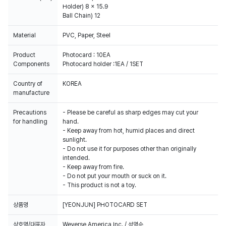
Holder) 8 x 15.9
Ball Chain) 12
Material
PVC, Paper, Steel
Product
Photocard : 10EA
Components
Photocard holder :1EA / 1SET
Country of
KOREA
manufacture
Precautions
- Please be careful as sharp edges may cut your
for handling
hand.
- Keep away from hot, humid places and direct
sunlight.
- Do not use it for purposes other than originally
intended.
- Keep away from fire.
- Do not put your mouth or suck on it.
- This product is not a toy.
상품명
[YEONJUN] PHOTOCARD SET
상호명/대표자
Weverse America Inc. / 성명순