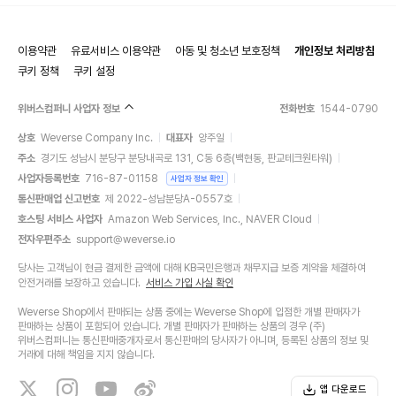
이용약관
유료서비스 이용약관
아동 및 청소년 보호정책
개인정보 처리방침
쿠키 정책
쿠키 설정
위버스컴퍼니 사업자 정보
전화번호
1544-0790
상호
Weverse Company Inc.
대표자
양주일
주소
경기도 성남시 분당구 분당내곡로 131, C동 6층(백현동, 판교테크원타워)
사업자등록번호
716-87-01158
사업자 정보 확인
통신판매업 신고번호
제 2022-성남분당A-0557호
호스팅 서비스 사업자
Amazon Web Services, Inc., NAVER Cloud
전자우편주소
support@weverse.io
당사는 고객님이 현금 결제한 금액에 대해 KB국민은행과 채무지급 보증 계약을 체결하여
안전거래를 보장하고 있습니다.
서비스 가입 사실 확인
Weverse Shop에서 판매되는 상품 중에는 Weverse Shop에 입점한 개별 판매자가
판매하는 상품이 포함되어 있습니다. 개별 판매자가 판매하는 상품의 경우 (주)
위버스컴퍼니는 통신판매중개자로서 통신판매의 당사자가 아니며, 등록된 상품의 정보 및
거래에 대해 책임을 지지 않습니다.
앱 다운로드