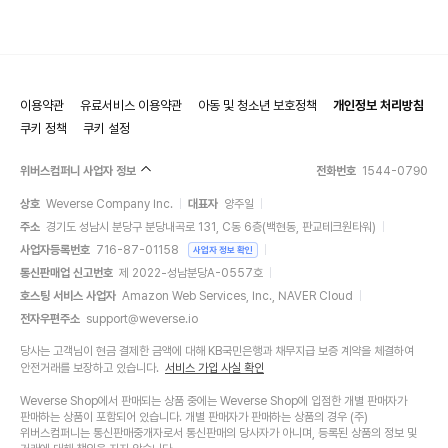
이용약관
유료서비스 이용약관
아동 및 청소년 보호정책
개인정보 처리방침
쿠키 정책
쿠키 설정
위버스컴퍼니 사업자 정보
전화번호
1544-0790
상호
Weverse Company Inc.
대표자
양주일
주소
경기도 성남시 분당구 분당내곡로 131, C동 6층(백현동, 판교테크원타워)
사업자등록번호
716-87-01158
사업자 정보 확인
통신판매업 신고번호
제 2022-성남분당A-0557호
호스팅 서비스 사업자
Amazon Web Services, Inc., NAVER Cloud
전자우편주소
support@weverse.io
당사는 고객님이 현금 결제한 금액에 대해 KB국민은행과 채무지급 보증 계약을 체결하여
안전거래를 보장하고 있습니다.
서비스 가입 사실 확인
Weverse Shop에서 판매되는 상품 중에는 Weverse Shop에 입점한 개별 판매자가
판매하는 상품이 포함되어 있습니다. 개별 판매자가 판매하는 상품의 경우 (주)
위버스컴퍼니는 통신판매중개자로서 통신판매의 당사자가 아니며, 등록된 상품의 정보 및