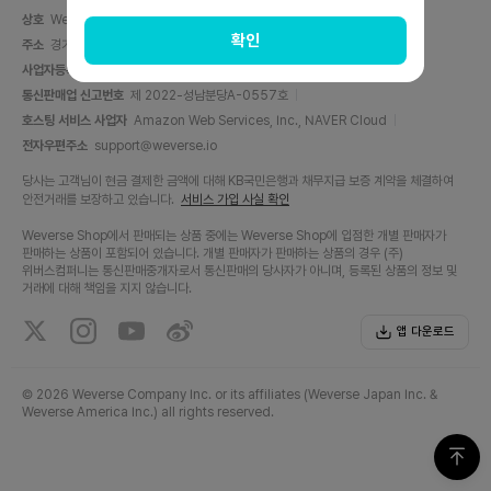
상호
Weverse Company Inc.
대표자
양주일
확인
주소
경기도 성남시 분당구 분당내곡로 131, C동 6층(백현동, 판교테크원타워)
사업자등록번호
716-87-01158
사업자 정보 확인
통신판매업 신고번호
제 2022-성남분당A-0557호
호스팅 서비스 사업자
Amazon Web Services, Inc., NAVER Cloud
전자우편주소
support@weverse.io
당사는 고객님이 현금 결제한 금액에 대해 KB국민은행과 채무지급 보증 계약을 체결하여
안전거래를 보장하고 있습니다.
서비스 가입 사실 확인
Weverse Shop에서 판매되는 상품 중에는 Weverse Shop에 입점한 개별 판매자가
판매하는 상품이 포함되어 있습니다. 개별 판매자가 판매하는 상품의 경우 (주)
위버스컴퍼니는 통신판매중개자로서 통신판매의 당사자가 아니며, 등록된 상품의 정보 및
거래에 대해 책임을 지지 않습니다.
앱 다운로드
©
2026 Weverse Company Inc. or its affiliates (Weverse Japan Inc. &
Weverse America Inc.) all rights reserved.