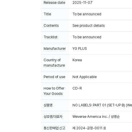
Release date
2025-11-07
Title
To be announced
Contents
See product details
Tracklist
To be announced
Manufacturer
YG PLUS
Country of
Korea
manufacture
Period of use
Not Applicable
How to Offer
CD-R
Your Goods
상품명
NO LABELS: PART 01 (SET-UP B) (Wev
상호명/대표자
Weverse America Inc. / 성명순
통신판매업 신고
제 2024-공정-0011 호