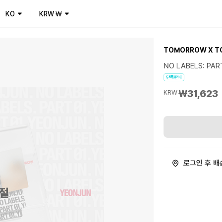
KO
KRW
₩
TOMORROW X T
NO LABELS: PART
단독판매
₩31,623
KRW
로그인 후 배
절