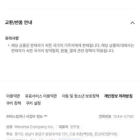
교환/반품 안내
유의사항
해당 상품은 판매자가 속한 국가의 거주자에게 판매됩니다. 해당 상품에 대해서는
판매자가 속한 국가의 청약철회, 환불, 결제 관련 정책이 적용됩니다.
이용약관
유료서비스 이용약관
아동 및 청소년 보호정책
개인정보 처리방침
쿠키 정책
쿠키 설정
위버스컴퍼니 사업자 정보
전화번호
1544-0790
상호
Weverse Company Inc.
대표자
양주일
주소
경기도 성남시 분당구 분당내곡로 131, C동 6층(백현동, 판교테크원타워)