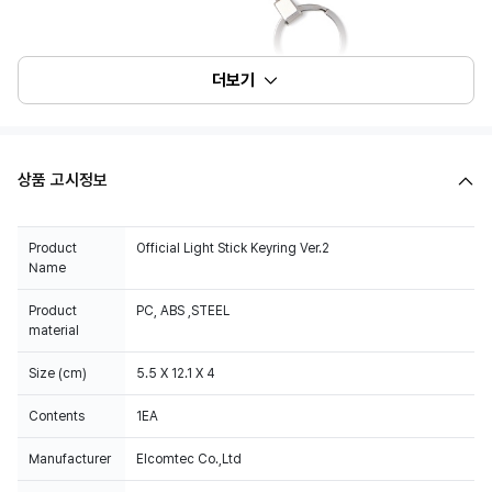
더보기
상품 고시정보
Product
Official Light Stick Keyring Ver.2
Name
Product
PC, ABS ,STEEL
material
Size (cm)
5.5 X 12.1 X 4
Contents
1EA
Manufacturer
Elcomtec Co.,Ltd