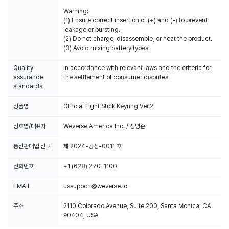
Warning:
(1) Ensure correct insertion of (+) and (-) to prevent
leakage or bursting.
(2) Do not charge, disassemble, or heat the product.
(3) Avoid mixing battery types.
Quality
In accordance with relevant laws and the criteria for
assurance
the settlement of consumer disputes
standards
상품명
Official Light Stick Keyring Ver.2
상호명/대표자
Weverse America Inc. / 성명순
통신판매업 신고
제 2024-공정-0011 호
전화번호
+1 (628) 270-1100
EMAIL
ussupport@weverse.io
주소
2110 Colorado Avenue, Suite 200, Santa Monica, CA
90404, USA