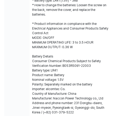
* Battery type: LR41 (1.5V) * 3ea
* How to change the batteries: Loosen the screw on
the back, remove the cover, and replace the
batteries.
* Product information in compliance with the
Electrical Appliances and Consumer Products Safety
Control Act
MODE: ON/OFF
MINIMUM OPERATING LIFE: 3 to 3.5 HOUR
MAXIMUM OUTPUT: 0.36 W
Battery Details
Consumer Chemical Products Subject to Safety
Verification Number: B053R5091-22003
Battery type: LR41
Product name: Battery
Nominal voltage: 1.5V
Polarity: Separately marked on the battery
Importer: elcomtec Co.
Country of Manufacture: China
Manufacturer: Naccon Power Technology co., Ltd
Address and phone number: 231 Dongbu-daero,
Jinwi-myeon, Pyeongtaek-si, Gyeonggi-do, South
Korea / (+82) 031-379-5222