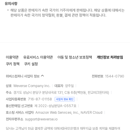
유의사항
해당 상품은 판매자가 속한 국가의 거주자에게 판매됩니다. 해당 상품에 대해서는
판매자가 속한 국가의 청약철회, 환불, 결제 관련 정책이 적용됩니다.
이용약관
유료서비스 이용약관
아동 및 청소년 보호정책
개인정보 처리방침
쿠키 정책
쿠키 설정
위버스컴퍼니 사업자 정보
전화번호
1544-0790
상호
Weverse Company Inc.
대표자
양주일
주소
경기도 성남시 분당구 분당내곡로 131, C동 6층(백현동, 판교테크원타워)
사업자등록번호
716-87-01158
사업자 정보 확인
통신판매업 신고번호
제 2022-성남분당A-0557호
호스팅 서비스 사업자
Amazon Web Services, Inc., NAVER Cloud
전자우편주소
support@weverse.io
당사는 고객님이 현금 결제한 금액에 대해 KB국민은행과 채무지급 보증 계약을 체결하여