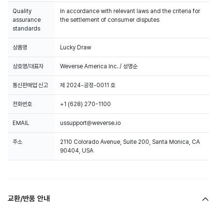
Quality
In accordance with relevant laws and the criteria for
assurance
the settlement of consumer disputes
standards
상품명
Lucky Draw
상호명/대표자
Weverse America Inc. / 성명순
통신판매업 신고
제 2024-공정-0011 호
전화번호
+1 (628) 270-1100
EMAIL
ussupport@weverse.io
주소
2110 Colorado Avenue, Suite 200, Santa Monica, CA
90404, USA
교환/반품 안내