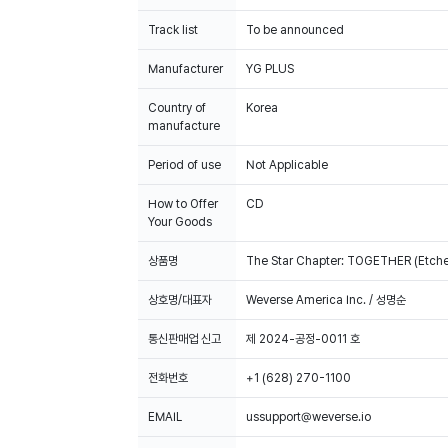
Track list
To be announced
Manufacturer
YG PLUS
Country of
Korea
manufacture
Period of use
Not Applicable
How to Offer
CD
Your Goods
상품명
The Star Chapter: TOGETHER (Etched
상호명/대표자
Weverse America Inc. / 성명순
통신판매업 신고
제 2024-공정-0011 호
전화번호
+1 (628) 270-1100
EMAIL
ussupport@weverse.io