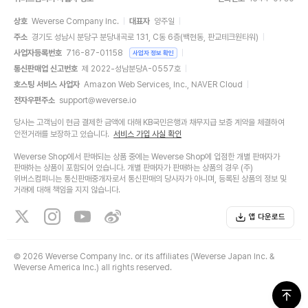
상호
Weverse Company Inc.
대표자
양주일
주소
경기도 성남시 분당구 분당내곡로 131, C동 6층(백현동, 판교테크원타워)
사업자등록번호
716-87-01158
사업자 정보 확인
통신판매업 신고번호
제 2022-성남분당A-0557호
호스팅 서비스 사업자
Amazon Web Services, Inc., NAVER Cloud
전자우편주소
support@weverse.io
당사는 고객님이 현금 결제한 금액에 대해 KB국민은행과 채무지급 보증 계약을 체결하여
안전거래를 보장하고 있습니다.
서비스 가입 사실 확인
Weverse Shop에서 판매되는 상품 중에는 Weverse Shop에 입점한 개별 판매자가
판매하는 상품이 포함되어 있습니다. 개별 판매자가 판매하는 상품의 경우 (주)
위버스컴퍼니는 통신판매중개자로서 통신판매의 당사자가 아니며, 등록된 상품의 정보 및
거래에 대해 책임을 지지 않습니다.
앱 다운로드
©
2026 Weverse Company Inc. or its affiliates (Weverse Japan Inc. &
Weverse America Inc.) all rights reserved.