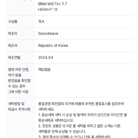
BRIM WIDTH: 7.7
구성품
1EA
제조자
Soundwave
제조국
Republic of Korea
제조연월
2024.04
법에 의한 인증,
해당없음
허가 등을
받았음을 확인할
수 있는 경우
그에 대한 사항
세탁방법 및
품질경영 촉진법에 의거해 제품에 부착된 품질표시를 참조하여
취급시 주의사항
세탁하세요.
1. 합성세제 세탁 시 손상 및 탈색의 우려가 있으므로 미지근한 물
중성세제로 세탁하십시오.
2. 프린트 상품은 뜨거운 물 세탁을 피하고 얇은 소재는 다른
세탁물로 인해 손상될 수 있습니다.
3. 컬러 특성상 이염될 수 있으니 단독 물 세탁하세요.