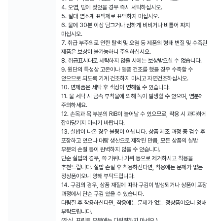
4. 오염, 땀에 젖었을 경우 즉시 세탁하십시오.
5. 절대 염소계 표백제로 표백하지 마십시오.
6. 물에 30분 이상 담그거나 심하게 비비거나 비틀어 짜지
마십시오.
7. 취급 부주의로 인한 탈색 및 오염 등 제품의 형태 변질 및 수축된
제품은 보상이 불가능하니 주의하십시오.
8. 취급표시대로 세탁하지 않을 시에는 보상받으실 수 없습니다.
9. 원단의 특성상 고온이나 열풍 건조를 했을 경우 수축할 수
있으므로 되도록 기계 건조하지 마시고 자연건조하십시오.
10. 면제품은 세탁 후 색상이 연해질 수 있습니다.
11. 물 세탁 시 금속 부착물에 의해 녹이 발생할 수 있으며, 염분에
주의하세요.
12. 손목과 목 부분의 RIB이 늘어날 수 있으므로, 착용 시 과다하게
잡아당기지 마시기 바랍니다.
13. 실밥이 나온 경우 불량이 아닙니다. 상품 제조 과정 중 검수 후
포장하고 있으나 대량 생산으로 제작된 만큼, 모든 상품의 실밥
부분의 손질 등이 완벽하지 않을 수 있습니다.
단순 실밥의 경우, 쪽 가위나 가위 등으로 제거하시고 착용을
추천드립니다. 실밥 손질 후 착용하신다면, 착용에는 문제가 없는
정상품이오니 양해 부탁드립니다.
14. 구김의 경우, 상품 재질에 따라 구김이 발생되거나 상품이 포장
과정에서 단순 구김 있을 수 있습니다.
다림질 후 착용하신다면, 착용에는 문제가 없는 정상품이오니 양해
부탁드립니다.
(장식, 프린트 부분에는 다림질하지 마세요.)