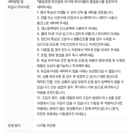
세탁방법 및
*품질경영 촉진법에 의거해 케어라벨의 품질표시를 참조하여
취급시 주의사항
세탁하세요.
1. 컬러 특성상 이염될 수 있어 단독 물 세탁을 권장합니다.
2. 찬물 또는 미온수에 뒤집어서 손세탁하거나 세탁기 사용시
울코스로 세탁해 주세요.
3. 염소표백제와 산소표백제 사용하지 마세요.
4. 물에 10분 이상 담그거나 강하게 비틀거나 쥐어짜지 마세요.
5. 원단의 특성상 고온이나 열풍건조를 했을 경우 수축할 수
있으므로 되도록 기계 건조하지 마시고 자연건조하세요.
6. 다림질 할 경우 반드시 저온에서 약하게 천을 덧대어 주세요.
7. 오염, 땀에 젖었을 경우 즉시 세탁하세요.
8. 취급 부주의로 인한 탈색 및 오염 등 제품의 형태 변질 및 수축된
제품은 보상이 불가능하니 주의해주세요.
9. 취급표시대로 세탁하지 않을 시에는 보상받으실 수 없습니다.
10. 상품 제조과정 중 검수 후 포장하고 있으나 대량 생산으로
제작된 만큼, 모든 상품의 실밥 부분의 손질 등이 완벽하지 않을 수
있습니다. 단순 실밥의 경우, 쪽가위나 가위 등으로 제거하시고
착용을 추천드립니다.
11. 구김의 경우, 상품 재질에 따라 구김이 발생되거나 상품 포장
과정에서 단순 구김이 있을 수 있습니다. 다림질 후 착용하신다면,
착용에는 문제가 없는 정상품이오니 양해 부탁드립니다. (장식,
프린트 부분에는 다림질하지 마세요.)
인쇄 방식
디지털 프린팅