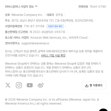
위버스컴퍼니 사업자 정보
전화번호
1544-0790
상호
Weverse Company Inc.
대표자
양주일
주소
경기도 성남시 분당구 분당내곡로 131, C동 6층(백현동, 판교테크원타워)
사업자등록번호
716-87-01158
사업자 정보 확인
통신판매업 신고번호
제 2022-성남분당A-0557호
호스팅 서비스 사업자
Amazon Web Services, Inc., NAVER Cloud
전자우편주소
support@weverse.io
당사는 고객님이 현금 결제한 금액에 대해 KB국민은행과 채무지급 보증 계약을 체결하여
안전거래를 보장하고 있습니다.
서비스 가입 사실 확인
Weverse Shop에서 판매되는 상품 중에는 Weverse Shop에 입점한 개별 판매자가
판매하는 상품이 포함되어 있습니다. 개별 판매자가 판매하는 상품의 경우 (주)
위버스컴퍼니는 통신판매중개자로서 통신판매의 당사자가 아니며, 등록된 상품의 정보 및
거래에 대해 책임을 지지 않습니다.
앱 다운로드
©
2026 Weverse Company Inc. or its affiliates (Weverse Japan Inc. &
Weverse America Inc.) all rights reserved.