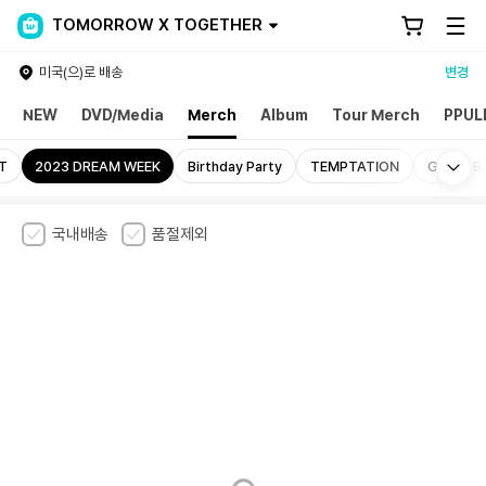
TOMORROW X TOGETHER
미국(으)로 배송
변경
NEW
DVD/Media
Merch
Album
Tour Merch
PPUL
Mo
T
2023 DREAM WEEK
Birthday Party
TEMPTATION
GOOD B
국내배송
품절제외