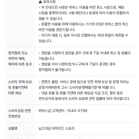
⚠️ 유의사항
- 위 안내드린 사항은 위버스 이용을 위한 최소 사항으로, 해당
사항을 충족하더라도 사용 패턴이나 환경에 따라 이용이 원활하지
않을 수 있습니다.
- 원활한 이용을 위해 이용하시는 기기의 OS와 위버스 앱의 최신
버전 이용을 권장드립니다.
- 미디어 재생 시, 일부 저사양 모델에서는 최대 화질이 제한될 수
청약철회 또는
- 영상을 시청하지 않았을 경우 구매 후 7일 이내에 취소 및 환불이
계약의 해제,
가능합니다.
해지에 따른 효과
- 영상을 이미 시청하였거나 구매 후 7일이 경과된 경우
청약철회가 불가합니다.
소비자 피해 보상
- 콘텐츠 불량, 서비스 장애 등으로 인한 피해 보상 및 분쟁 처리는
및 환불지연에
공정거래위원회 고시 ‘소비자분쟁해결기준’에 따릅니다.
따른 배상
- 대금 환불 및 환불 지연에 따른 배상금 지급 조건, 절차 등은
전자상거래 등에서의 소비자 보호에 관한 법률에 따라 처리합니다.
소비자상담 관련
위버스샵 고객센터 : 1544-0790
전화번호
상품명
남고괴담 비하인드 스토리