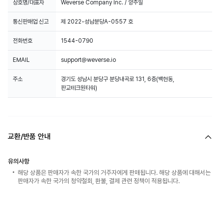
상호명/대표자
Weverse Company Inc. / 양주일
통신판매업 신고
제 2022-성남분당A-0557 호
전화번호
1544-0790
EMAIL
support@weverse.io
주소
경기도 성남시 분당구 분당내곡로 131, 6층(백현동,
판교테크원타워)
교환/반품 안내
유의사항
해당 상품은 판매자가 속한 국가의 거주자에게 판매됩니다. 해당 상품에 대해서는
판매자가 속한 국가의 청약철회, 환불, 결제 관련 정책이 적용됩니다.