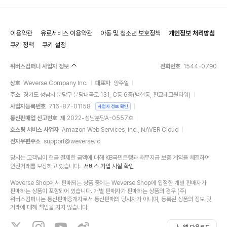
이용약관
유료서비스 이용약관
아동 및 청소년 보호정책
개인정보 처리방침
쿠키 정책
쿠키 설정
위버스컴퍼니 사업자 정보
전화번호
1544-0790
상호
Weverse Company Inc.
대표자
양주일
주소
경기도 성남시 분당구 분당내곡로 131, C동 6층(백현동, 판교테크원타워)
사업자등록번호
716-87-01158
사업자 정보 확인
통신판매업 신고번호
제 2022-성남분당A-0557호
호스팅 서비스 사업자
Amazon Web Services, Inc., NAVER Cloud
전자우편주소
support@weverse.io
당사는 고객님이 현금 결제한 금액에 대해 KB국민은행과 채무지급 보증 계약을 체결하여
안전거래를 보장하고 있습니다.
서비스 가입 사실 확인
Weverse Shop에서 판매되는 상품 중에는 Weverse Shop에 입점한 개별 판매자가
판매하는 상품이 포함되어 있습니다. 개별 판매자가 판매하는 상품의 경우 (주)
위버스컴퍼니는 통신판매중개자로서 통신판매의 당사자가 아니며, 등록된 상품의 정보 및
거래에 대해 책임을 지지 않습니다.