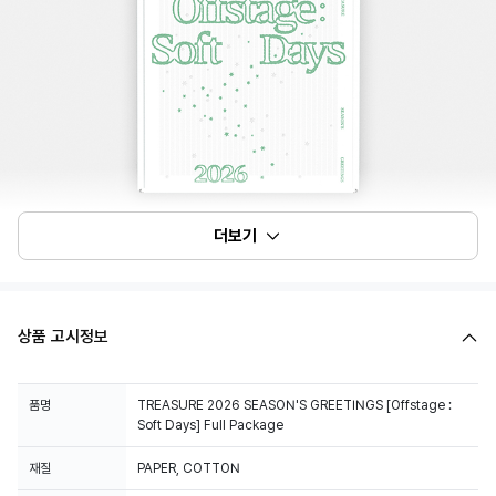
더보기
상품 고시정보
품명
TREASURE 2026 SEASON'S GREETINGS [Offstage :
Soft Days] Full Package
재질
PAPER, COTTON