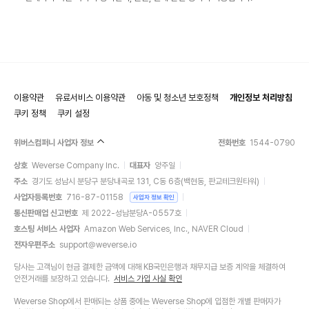
이용약관
유료서비스 이용약관
아동 및 청소년 보호정책
개인정보 처리방침
쿠키 정책
쿠키 설정
위버스컴퍼니 사업자 정보
전화번호
1544-0790
상호
Weverse Company Inc.
대표자
양주일
주소
경기도 성남시 분당구 분당내곡로 131, C동 6층(백현동, 판교테크원타워)
사업자등록번호
716-87-01158
사업자 정보 확인
통신판매업 신고번호
제 2022-성남분당A-0557호
호스팅 서비스 사업자
Amazon Web Services, Inc., NAVER Cloud
전자우편주소
support@weverse.io
당사는 고객님이 현금 결제한 금액에 대해 KB국민은행과 채무지급 보증 계약을 체결하여
안전거래를 보장하고 있습니다.
서비스 가입 사실 확인
Weverse Shop에서 판매되는 상품 중에는 Weverse Shop에 입점한 개별 판매자가