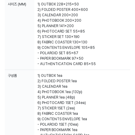
사이즈 (MM)
1) OUTBOX 228x215x50
2) FOLDED POSTER 400x600
3) CALENDAR 200x200
4) PHOTOBOOK 200x200
5) PLANNER 141x200
6) PHOTOCARD SET 55x85
7) STICKER SET 130x190
8) FABRIC COASTER 130x130
9) CONTENTS ENVELOPE 105x85
- POLAROID SET 85x67
- PAPER BOOKMARK 97x50
- AUTHENTICATION CARD 85x55
구성품
1) OUTBOX 1ea
2) FOLDED POSTER 1ea
3) CALENDAR 1ea
4) PHOTOBOOK 1ea (132p)
5) PLANNER 1ea (48p)
6) PHOTOCARD 1SET (34ea)
7) STICKER 1SET (2ea)
8) FABRIC COASTER 1ea
9) CONTENTS ENVELOPE 1ea
- POLAROID 1SET (10ea)
- PAPER BOOKMARK 1ea