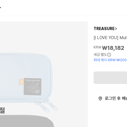
TREASURE
[I LOVE YOU] Mul
₩18,182
KRW
세금 별도
최대 캐시 KRW ₩200
로그인 후 배
절