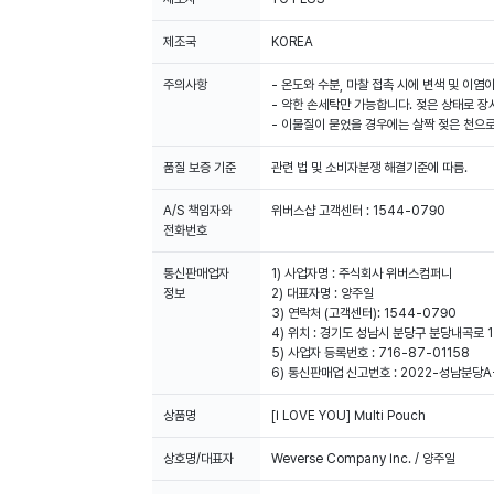
제조국
KOREA
주의사항
- 온도와 수분, 마찰 접촉 시에 변색 및 이염
- 약한 손세탁만 가능합니다. 젖은 상태로 장
- 이물질이 묻었을 경우에는 살짝 젖은 천으로
품질 보증 기준
관련 법 및 소비자분쟁 해결기준에 따름.
A/S 책임자와
위버스샵 고객센터 : 1544-0790
전화번호
통신판매업자
1) 사업자명 : 주식회사 위버스컴퍼니
정보
2) 대표자명 : 양주일
3) 연락처 (고객센터): 1544-0790
4) 위치 : 경기도 성남시 분당구 분당내곡로 1
5) 사업자 등록번호 : 716-87-01158
6) 통신판매업 신고번호 : 2022-성남분당A
상품명
[I LOVE YOU] Multi Pouch
상호명/대표자
Weverse Company Inc. / 양주일