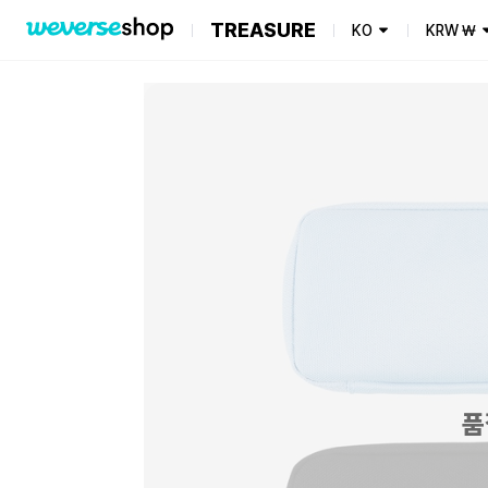
TREASURE
KO
KRW
₩
품