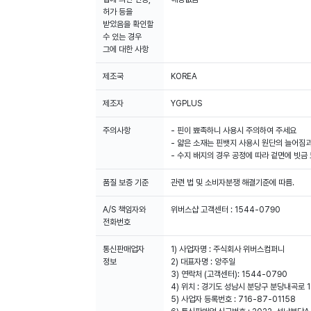
허가 등을
받았음을 확인할
수 있는 경우
그에 대한 사항
제조국
KOREA
제조자
YGPLUS
주의사항
- 핀이 뾰족하니 사용시 주의하여 주세요
- 얇은 소재는 핀뱃지 사용시 원단의 늘어짐과
- 수지 배지의 경우 공정에 따라 겉면에 빗금
품질 보증 기준
관련 법 및 소비자분쟁 해결기준에 따름.
A/S 책임자와
위버스샵 고객센터 : 1544-0790
전화번호
통신판매업자
1) 사업자명 : 주식회사 위버스컴퍼니
정보
2) 대표자명 : 양주일
3) 연락처 (고객센터): 1544-0790
4) 위치 : 경기도 성남시 분당구 분당내곡로 1
5) 사업자 등록번호 : 716-87-01158