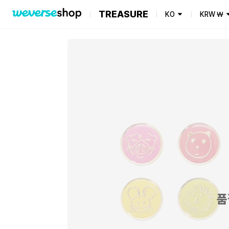
TREASURE
KO
KRW
₩
품