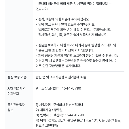
- 모니터 해상도에 따라 제품 및 사진의 색상이 달라보일 수
있습니다.
- 충격, 마찰에 의한 파손에 주의하십시오.
- 입에 넣고 물거나 빨지 않도록 주의하십시오.
- 날카로운 부분에 의해 손이 베일 수 있으니 주의하십시오.
- 직사광선, 화기, 물, 과도한 열에 노출시키지 마십시오.
- 상품을 보호하기 위한 OPP, 패키지 등에 발생한 스크래치 및
파손은 교환 및 반품의 대상이 되지 않습니다.
- 제작 공정상 제품의 약간의 스크래치 현상이 있을 수 있습니다.
이는 제작 시 발생하는 자연스러운 현상으로 불량 제품이 아니며
이로 인한 교환/반품은 불가합니다.
품질 보증 기준
관련 법 및 소비자분쟁 해결기준에 따름.
A/S 책임자와
위버스샵 고객센터 : 1544-0790
전화번호
통신판매업자
1) 사업자명 : 주식회사 위버스컴퍼니
2) 대표자명 : 양주일
3) 연락처 (고객센터): 1544-0790
4) 위치 : 경기도 성남시 분당구 분당내곡로 131, C동 6층(백현동,
판교 테크원타워)