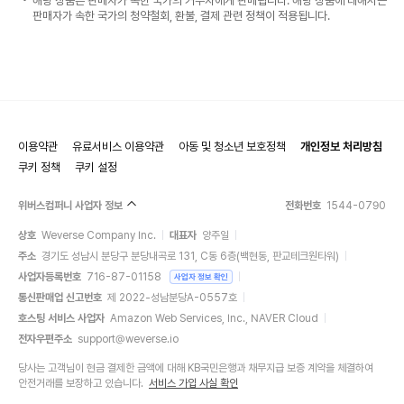
해당 상품은 판매자가 속한 국가의 거주자에게 판매됩니다. 해당 상품에 대해서는
판매자가 속한 국가의 청약철회, 환불, 결제 관련 정책이 적용됩니다.
이용약관
유료서비스 이용약관
아동 및 청소년 보호정책
개인정보 처리방침
쿠키 정책
쿠키 설정
위버스컴퍼니 사업자 정보
전화번호
1544-0790
상호
Weverse Company Inc.
대표자
양주일
주소
경기도 성남시 분당구 분당내곡로 131, C동 6층(백현동, 판교테크원타워)
사업자등록번호
716-87-01158
사업자 정보 확인
통신판매업 신고번호
제 2022-성남분당A-0557호
호스팅 서비스 사업자
Amazon Web Services, Inc., NAVER Cloud
전자우편주소
support@weverse.io
당사는 고객님이 현금 결제한 금액에 대해 KB국민은행과 채무지급 보증 계약을 체결하여
안전거래를 보장하고 있습니다.
서비스 가입 사실 확인