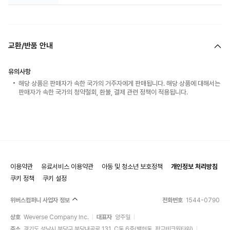
교환/반품 안내
유의사항
해당 상품은 판매자가 속한 국가의 거주자에게 판매됩니다. 해당 상품에 대해서는
판매자가 속한 국가의 청약철회, 환불, 결제 관련 정책이 적용됩니다.
이용약관
유료서비스 이용약관
아동 및 청소년 보호정책
개인정보 처리방침
쿠키 정책
쿠키 설정
위버스컴퍼니 사업자 정보
전화번호
1544-0790
상호
Weverse Company Inc.
대표자
양주일
주소
경기도 성남시 분당구 분당내곡로 131, C동 6층(백현동, 판교테크원타워)