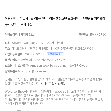
이용약관
유료서비스 이용약관
아동 및 청소년 보호정책
개인정보 처리방침
쿠키 정책
쿠키 설정
위버스컴퍼니 사업자 정보
전화번호
1544-0790
상호
Weverse Company Inc.
대표자
양주일
주소
경기도 성남시 분당구 분당내곡로 131, C동 6층(백현동, 판교테크원타워)
사업자등록번호
716-87-01158
사업자 정보 확인
통신판매업 신고번호
제 2022-성남분당A-0557호
호스팅 서비스 사업자
Amazon Web Services, Inc., NAVER Cloud
전자우편주소
support@weverse.io
당사는 고객님이 현금 결제한 금액에 대해 KB국민은행과 채무지급 보증 계약을 체결하여
안전거래를 보장하고 있습니다.
서비스 가입 사실 확인
Weverse Shop에서 판매되는 상품 중에는 Weverse Shop에 입점한 개별 판매자가
판매하는 상품이 포함되어 있습니다. 개별 판매자가 판매하는 상품의 경우 (주)
위버스컴퍼니는 통신판매중개자로서 통신판매의 당사자가 아니며, 등록된 상품의 정보 및
거래에 대해 책임을 지지 않습니다.