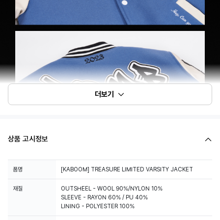
더보기
상품 고시정보
품명
[KABOOM] TREASURE LIMITED VARSITY JACKET
재질
OUTSHEEL - WOOL 90%/NYLON 10%
SLEEVE - RAYON 60% / PU 40%
LINING - POLYESTER 100%