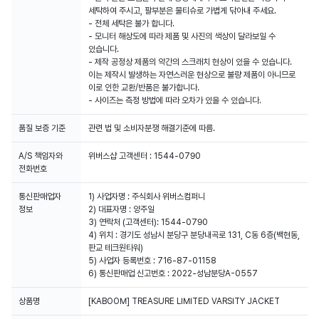
세탁하여 주시고, 팔부분은 물티슈로 가볍게 닦아내 주세요.
- 전체 세탁은 불가 합니다.
- 모니터 해상도에 따라 제품 및 사진의 색상이 달라보일 수
있습니다.
- 제작 공정상 제품의 약간의 스크래치 현상이 있을 수 있습니다.
이는 제작시 발생하는 자연스러운 현상으로 불량 제품이 아니므로
이로 인한 교환/반품은 불가합니다.
- 사이즈는 측정 방법에 따라 오차가 있을 수 있습니다.
품질 보증 기준
관련 법 및 소비자분쟁 해결기준에 따름.
A/S 책임자와
위버스샵 고객센터 : 1544-0790
전화번호
통신판매업자
1) 사업자명 : 주식회사 위버스컴퍼니
정보
2) 대표자명 : 양주일
3) 연락처 (고객센터): 1544-0790
4) 위치 : 경기도 성남시 분당구 분당내곡로 131, C동 6층(백현동,
판교 테크원타워)
5) 사업자 등록번호 : 716-87-01158
6) 통신판매업 신고번호 : 2022-성남분당A-0557
상품명
[KABOOM] TREASURE LIMITED VARSITY JACKET