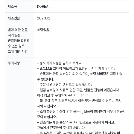
제조국
KOREA
제조연월
2023.12
법에 의한 인증,
해당없음
허가 등을
받았음을 확인할
수 있는 경우
그에 대한 사항
주의사항
- 용도외의 사용을 금하여 주세요
- B.O.M.B 그래픽 아트워크가 포함된 바시티 자켓 입니다.
- 손목에는 한정 넘버링이 되어 있으며, 해당 넘버링은 지정 하실
수 없습니다.
- 주문시 넘버링은 랜덤으로 발송 됩니다.
- 랜덤 넘버링의 사유로 인한 교환, 반품은 진행이 어렵습니다.
이점 참고 후 구매하여 주시기 바랍니다.
- 물, 땀에 젖은 상태로 방치시 이염 또는 변색될 수 있으니 즉시
세탁 하십시오.
- 소재 특성상 마찰에 의한 울뜯김, 보풀이 발생하기 쉬우니 취급시
주의 하십시오.
- 건조기는 제품 손상의 우려가 있음으로 사용하지 마시고,
그늘에서 건조하여 주시기 바랍니다.
- 울 부분은 오염된 부분에 중성세제와 부드러운천을 사용하며