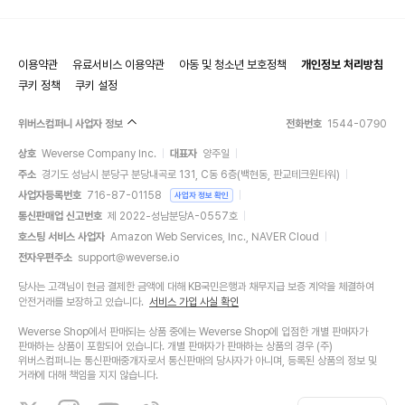
이용약관
유료서비스 이용약관
아동 및 청소년 보호정책
개인정보 처리방침
쿠키 정책
쿠키 설정
위버스컴퍼니 사업자 정보
전화번호
1544-0790
상호
Weverse Company Inc.
대표자
양주일
주소
경기도 성남시 분당구 분당내곡로 131, C동 6층(백현동, 판교테크원타워)
사업자등록번호
716-87-01158
사업자 정보 확인
통신판매업 신고번호
제 2022-성남분당A-0557호
호스팅 서비스 사업자
Amazon Web Services, Inc., NAVER Cloud
전자우편주소
support@weverse.io
당사는 고객님이 현금 결제한 금액에 대해 KB국민은행과 채무지급 보증 계약을 체결하여
안전거래를 보장하고 있습니다.
서비스 가입 사실 확인
Weverse Shop에서 판매되는 상품 중에는 Weverse Shop에 입점한 개별 판매자가
판매하는 상품이 포함되어 있습니다. 개별 판매자가 판매하는 상품의 경우 (주)
위버스컴퍼니는 통신판매중개자로서 통신판매의 당사자가 아니며, 등록된 상품의 정보 및
거래에 대해 책임을 지지 않습니다.