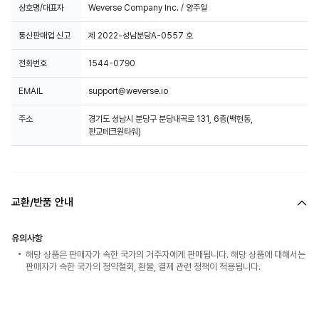
상호명/대표자
Weverse Company Inc. / 양주일
통신판매업 신고
제 2022-성남분당A-0557 호
전화번호
1544-0790
EMAIL
support@weverse.io
주소
경기도 성남시 분당구 분당내곡로 131, 6층(백현동,
판교테크원타워)
교환/반품 안내
유의사항
해당 상품은 판매자가 속한 국가의 거주자에게 판매됩니다. 해당 상품에 대해서는
판매자가 속한 국가의 청약철회, 환불, 결제 관련 정책이 적용됩니다.