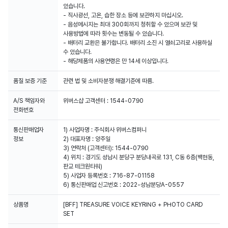
있습니다.
- 직사광선, 고온, 습한 장소 등에 보관하지 마십시오.
- 음성메시지는 최대 300회까지 청취할 수 있으며 보관 및
사용방법에 따라 횟수는 변동될 수 있습니다.
- 배터리 교환은 불가합니다. 배터리 소진 시 열쇠고리로 사용하실
수 있습니다.
- 해당제품의 사용연령은 만 14세 이상입니다.
품질 보증 기준
관련 법 및 소비자분쟁 해결기준에 따름.
A/S 책임자와
위버스샵 고객센터 : 1544-0790
전화번호
통신판매업자
1) 사업자명 : 주식회사 위버스컴퍼니
정보
2) 대표자명 : 양주일
3) 연락처 (고객센터): 1544-0790
4) 위치 : 경기도 성남시 분당구 분당내곡로 131, C동 6층(백현동,
판교 테크원타워)
5) 사업자 등록번호 : 716-87-01158
6) 통신판매업 신고번호 : 2022-성남분당A-0557
상품명
[BFF] TREASURE VOICE KEYRING + PHOTO CARD
SET