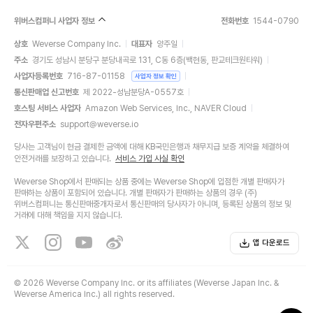
위버스컴퍼니 사업자 정보
전화번호
1544-0790
상호
Weverse Company Inc.
대표자
양주일
주소
경기도 성남시 분당구 분당내곡로 131, C동 6층(백현동, 판교테크원타워)
사업자등록번호
716-87-01158
사업자 정보 확인
통신판매업 신고번호
제 2022-성남분당A-0557호
호스팅 서비스 사업자
Amazon Web Services, Inc., NAVER Cloud
전자우편주소
support@weverse.io
당사는 고객님이 현금 결제한 금액에 대해 KB국민은행과 채무지급 보증 계약을 체결하여
안전거래를 보장하고 있습니다.
서비스 가입 사실 확인
Weverse Shop에서 판매되는 상품 중에는 Weverse Shop에 입점한 개별 판매자가
판매하는 상품이 포함되어 있습니다. 개별 판매자가 판매하는 상품의 경우 (주)
위버스컴퍼니는 통신판매중개자로서 통신판매의 당사자가 아니며, 등록된 상품의 정보 및
거래에 대해 책임을 지지 않습니다.
앱 다운로드
©
2026 Weverse Company Inc. or its affiliates (Weverse Japan Inc. &
Weverse America Inc.) all rights reserved.