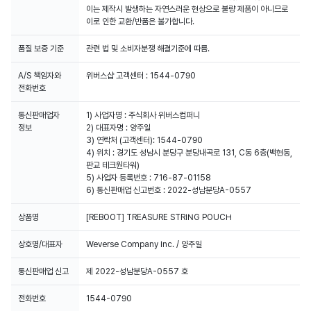
이는 제작시 발생하는 자연스러운 현상으로 불량 제품이 아니므로
이로 인한 교환/반품은 불가합니다.
품질 보증 기준
관련 법 및 소비자분쟁 해결기준에 따름.
A/S 책임자와
위버스샵 고객센터 : 1544-0790
전화번호
통신판매업자
1) 사업자명 : 주식회사 위버스컴퍼니
2) 대표자명 : 양주일
3) 연락처 (고객센터): 1544-0790
4) 위치 : 경기도 성남시 분당구 분당내곡로 131, C동 6층(백현동,
판교 테크원타워)
5) 사업자 등록번호 : 716-87-01158
6) 통신판매업 신고번호 : 2022-성남분당A-0557
상품명
[REBOOT] TREASURE STRING POUCH
상호명/대표자
Weverse Company Inc. / 양주일
통신판매업 신고
제 2022-성남분당A-0557 호
전화번호
1544-0790