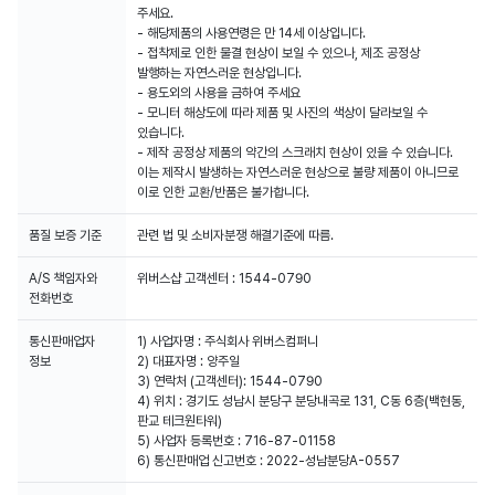
주세요.
- 해당제품의 사용연령은 만 14세 이상입니다.
- 접착제로 인한 물결 현상이 보일 수 있으나, 제조 공정상
발행하는 자연스러운 현상입니다.
- 용도외의 사용을 금하여 주세요
- 모니터 해상도에 따라 제품 및 사진의 색상이 달라보일 수
있습니다.
- 제작 공정상 제품의 약간의 스크래치 현상이 있을 수 있습니다.
이는 제작시 발생하는 자연스러운 현상으로 불량 제품이 아니므로
이로 인한 교환/반품은 불가합니다.
품질 보증 기준
관련 법 및 소비자분쟁 해결기준에 따름.
A/S 책임자와
위버스샵 고객센터 : 1544-0790
전화번호
통신판매업자
1) 사업자명 : 주식회사 위버스컴퍼니
2) 대표자명 : 양주일
3) 연락처 (고객센터): 1544-0790
4) 위치 : 경기도 성남시 분당구 분당내곡로 131, C동 6층(백현동,
판교 테크원타워)
5) 사업자 등록번호 : 716-87-01158
6) 통신판매업 신고번호 : 2022-성남분당A-0557