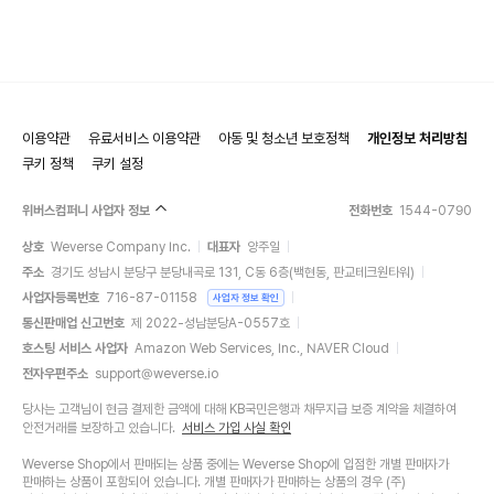
이용약관
유료서비스 이용약관
아동 및 청소년 보호정책
개인정보 처리방침
쿠키 정책
쿠키 설정
위버스컴퍼니 사업자 정보
전화번호
1544-0790
상호
Weverse Company Inc.
대표자
양주일
주소
경기도 성남시 분당구 분당내곡로 131, C동 6층(백현동, 판교테크원타워)
사업자등록번호
716-87-01158
사업자 정보 확인
통신판매업 신고번호
제 2022-성남분당A-0557호
호스팅 서비스 사업자
Amazon Web Services, Inc., NAVER Cloud
전자우편주소
support@weverse.io
당사는 고객님이 현금 결제한 금액에 대해 KB국민은행과 채무지급 보증 계약을 체결하여
안전거래를 보장하고 있습니다.
서비스 가입 사실 확인
Weverse Shop에서 판매되는 상품 중에는 Weverse Shop에 입점한 개별 판매자가
판매하는 상품이 포함되어 있습니다. 개별 판매자가 판매하는 상품의 경우 (주)