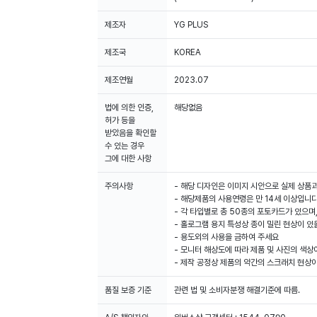
제조자
YG PLUS
제조국
KOREA
제조연월
2023.07
법에 의한 인증,
해당없음
허가 등을
받았음을 확인할
수 있는 경우
그에 대한 사항
주의사항
- 해당 디자인은 이미지 시안으로 실제 상품과
- 해당제품의 사용연령은 만 14세 이상입니다
- 각 타입별로 총 50종의 포토카드가 있으며,
- 홀로그램 용지 특성상 종이 밀린 현상이 있
- 용도외의 사용을 금하여 주세요
- 모니터 해상도에 따라 제품 및 사진의 색상
- 제작 공정상 제품의 약간의 스크래치 현상이
품질 보증 기준
관련 법 및 소비자분쟁 해결기준에 따름.