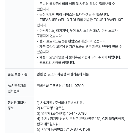
- 모니터 해상도에 따라 제품 및 사진의 색상이 달라보일 수
있습니다.
- 측정 방법에 따라 사이즈는 오차가 생길 수 있습니다.
- TREASURE HELLO TOUR를 기념한 TOUR TRAVEL KIT
입니다.
- 여권케이스, 러기지택, 투어 도시 스티커 2EA, 여권 노트가
포함되어 있습니다.
- 셀카 포토카드는 2종 랜덤으로 내입되어 있습니다.
- 제품 특성상 고온에 장기간 노출될 경우 제품의 변형이 있을 수
있습니다.
- 제품이 오염되었을 시 물티슈로 가볍게 닦아 주시기 바랍니다.
- 용도외의 사용을 금합니다.
품질 보증 기준
관련 법 및 소비자분쟁 해결기준에 따름.
A/S 책임자와
위버스샵 고객센터 : 1544-0790
전화번호
통신판매업자
1) 사업자명 : 주식회사 위버스컴퍼니
정보
2) 대표자명 : 양주일
3) 연락처 (고객센터): 1544-0790
4) 위치 : 경기도 성남시 분당구 분당내곡로 131, C동 6층(백현동,
판교 테크원타워)
5) 사업자 등록번호 : 716-87-01158