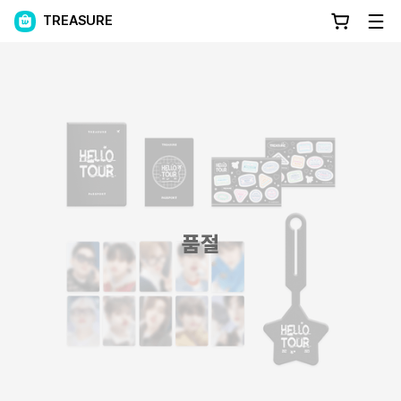
TREASURE
품절