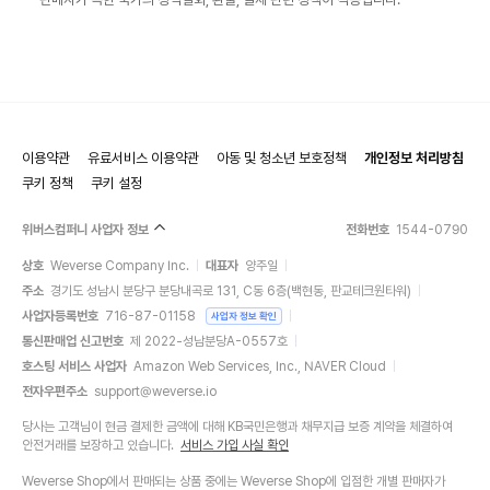
이용약관
유료서비스 이용약관
아동 및 청소년 보호정책
개인정보 처리방침
쿠키 정책
쿠키 설정
위버스컴퍼니 사업자 정보
전화번호
1544-0790
상호
Weverse Company Inc.
대표자
양주일
주소
경기도 성남시 분당구 분당내곡로 131, C동 6층(백현동, 판교테크원타워)
사업자등록번호
716-87-01158
사업자 정보 확인
통신판매업 신고번호
제 2022-성남분당A-0557호
호스팅 서비스 사업자
Amazon Web Services, Inc., NAVER Cloud
전자우편주소
support@weverse.io
당사는 고객님이 현금 결제한 금액에 대해 KB국민은행과 채무지급 보증 계약을 체결하여
안전거래를 보장하고 있습니다.
서비스 가입 사실 확인
Weverse Shop에서 판매되는 상품 중에는 Weverse Shop에 입점한 개별 판매자가